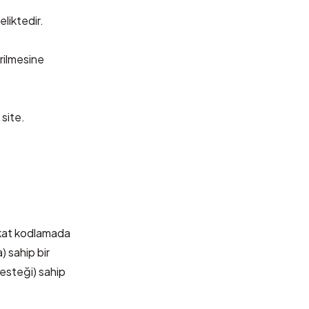
liktedir.
irilmesine
 site.
Fakat kodlamada
 sahip bir
desteği) sahip