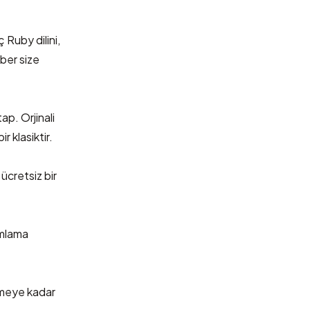
Ruby dilini,
aber size
tap. Orjinali
r klasiktir.
ücretsiz bir
amlama
rmeye kadar