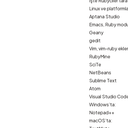
İşte Rubyciler taraf
Linux ve platformla
Aptana Studio
Emacs
,
Ruby mod
Geany
gedit
Vim
,
vim-ruby
eklen
RubyMine
SciTe
NetBeans
Sublime Text
Atom
Visual Studio Cod
Windows’ta:
Notepad++
macOS’ta: