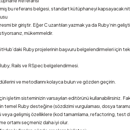
tüphane Referansı
ilmiş bu referans belgesi, standart kütüphaneyi kapsayacak nite
rusu
resmi bir giriştir. Eğer C uzantıları yazmak ya da Ruby’nin gelişt
stiyorsanız, mükemmeldir.
tHub’daki Ruby projelerinin başvuru belgelendirmeleri için tek
le Ruby, Rails ve RSpec belgelendirmesi.
odüllerini ve metodlarını kolayca bulun ve gözden geçirin.
n işletim sisteminizin varsayılan editörünü kullanabilirsiniz. 
için temel Ruby desteğine (sözdizimi vurgulaması, dosya tarama)
 veya gelişmiş özelliklere (kod tamamlama, refactoring, test 
irme ortamı seçmeniz daha iyi olur.