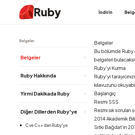
Ruby
İndirin
Belg
Belgeler
Belgeler
Bu bölümde Ruby öğr
Belgeler
belgeleri bulacaksı
Ruby’yi Kurma
Ruby Hakkında
Ruby’yi tarayıcını
kılavuzu
nu okuyabil
Başlangıç
Yirmi Dakikada Ruby
Resmi SSS
Resmi sık sorulan s
Diğer Dillerden Ruby'ye
2014 Akademik Bili
C ve C++ dan Ruby'ye
Sıtkı Bağdat’ın 20