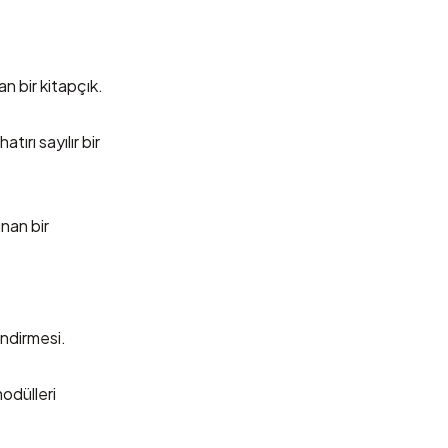
n bir kitapçık.
tırı sayılır bir
unan bir
endirmesi.
odülleri