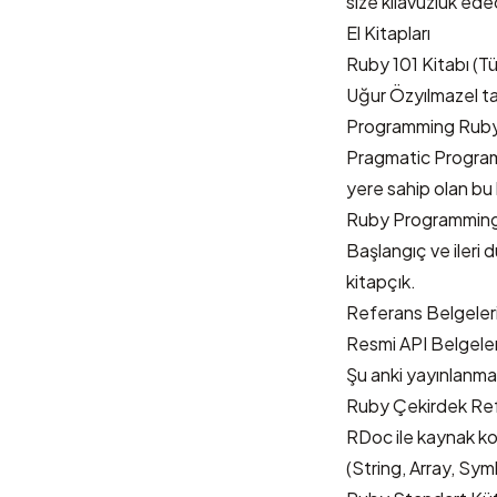
size kılavuzluk edec
El Kitapları
Ruby 101 Kitabı
(Tü
Uğur Özyılmazel ta
Programming Rub
Pragmatic Program
yere sahip olan bu k
Ruby Programming 
Başlangıç ve ileri 
kitapçık.
Referans Belgeler
Resmi API Belgele
Şu anki yayınlanmam
Ruby Çekirdek Ref
RDoc
ile kaynak ko
(String, Array, Symb