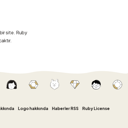
bir site. Ruby
caktır.
akkında
Logo hakkında
Haberler RSS
Ruby License