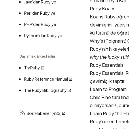
notların Leyla Kapı
Java'dan Ruby'ye
Ruby Koans
Perl'den Ruby'ye
Koans Ruby öğrenme
PHP'den Ruby'ye
deyimlerini, yapısı
kültürünü de öğret
Python'dan Ruby'ye
Why’s (Poignant) 
Ruby’nin hikayelerle
why the lucky stiff
Başlamak & Keşfedin
Ruby Essentials
TryRuby
Ruby Essentials, R
Ruby Reference Manual
çevrimiçi kitaptır.
Learn to Program
The Ruby Bibliography
Chris Pine tarafınd
bilmiyorsanız, bura
Learn Ruby the H
Son Haberler (RSS)
Ruby’nin en temel