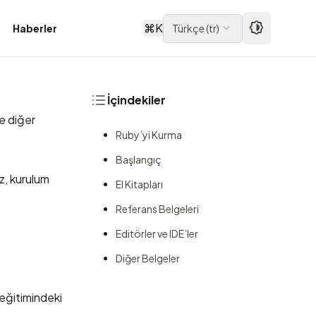
⌘
K
Haberler
Türkçe
(
tr
)
İçindekiler
ve diğer
Ruby’yi Kurma
Başlangıç
z,
kurulum
El Kitapları
Referans Belgeleri
Editörler ve IDE’ler
Diğer Belgeler
 eğitimindeki