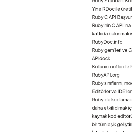
Ruby Standart Kü
Yine RDoc ile üret
Ruby C API Başvu
Ruby’nin C API’ına 
katkıda bulunmak i
RubyDoc.info
Ruby gem’leri ve Gi
APIdock
Kullanıcı notları i
RubyAPI.org
Ruby sınıflarını, m
Editörler ve IDE’ler
Ruby’de kodlama içi
daha etkili olmak 
kaynak kod editörü
bir tümleşik gelişt