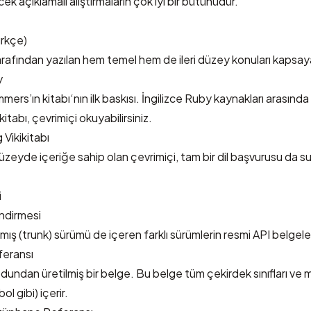
ek açıklamalı alıştırmaların çok iyi bir bütünüdür.
rkçe)
rafından yazılan hem temel hem de ileri düzey konuları kapsaya
y
mers’ın kitabı
‘nın ilk baskısı. İngilizce Ruby kaynakları arasında ha
itabı, çevrimiçi okuyabilirsiniz.
Vikikitabı
düzeyde içeriğe sahip olan çevrimiçi, tam bir dil başvurusu da s
i
ndirmesi
ış (trunk) sürümü de içeren farklı sürümlerin resmi API belgel
eransı
dundan üretilmiş bir belge. Bu belge tüm çekirdek sınıfları ve m
ol gibi) içerir.