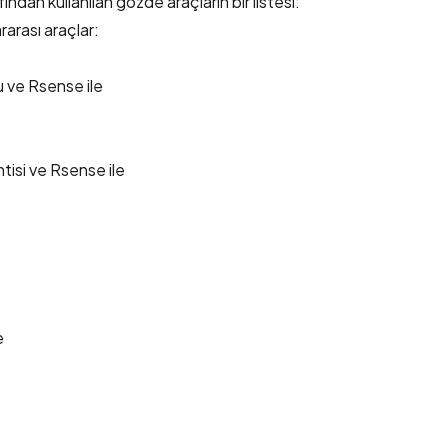
ından kullanılan gözde araçların bir listesi:
rarası araçlar:
u
ve
Rsense
ile
tisi ve
Rsense
ile
e