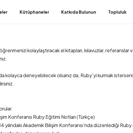
eler
Kütüphaneler
Katkıda Bulunun
Topluluk
enmenizi kolaylaştıracak el kitapları, kılavuzlar, referanslar 
nız.
zda kolayca deneyebilecek olsanız da
, Ruby’yi kurmak isterseni
irsiniz.
orular.
şim Konferansı Ruby Eğitimi Notları
(Türkçe)
14 yılındaki Akademik Bilişim Konferansı’nda düzenlediği Ruby