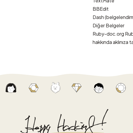
TextMate
BBEdit
Dash
(belgelendirm
Diğer Belgeler
Ruby-doc.org
Ruby
hakkında aklınıza ta