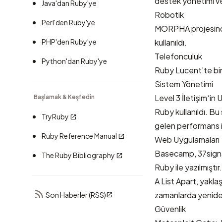
destek yönetimi ve
Java'dan Ruby'ye
Robotik
Perl'den Ruby'ye
MORPHA projesinde
PHP'den Ruby'ye
kullanıldı.
Telefonculuk
Python'dan Ruby'ye
Ruby Lucent’te bir
Sistem Yönetimi
Level 3 İletişim
‘in 
Başlamak & Keşfedin
Ruby kullanıldı. B
TryRuby
gelen performans is
Ruby Reference Manual
Web Uygulamaları
Basecamp
,
37sign
The Ruby Bibliography
Ruby ile yazılmıştır.
A List Apart
, yakla
zamanlarda yeniden 
Son Haberler (RSS)
Güvenlik