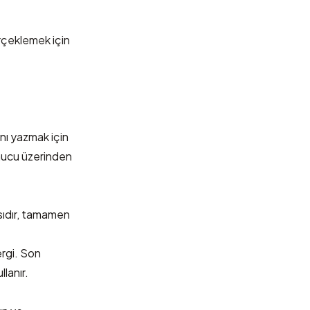
rçeklemek için
nı yazmak için
unucu üzerinden
sıdır, tamamen
ergi. Son
lanır.