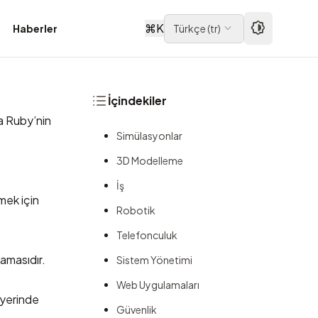
⌘
K
Haberler
Türkçe
(
tr
)
İçindekiler
da Ruby’nin
Simülasyonlar
3D Modelleme
İş
mek için
Robotik
Telefonculuk
amasıdır.
Sistem Yönetimi
Web Uygulamaları
 yerinde
Güvenlik