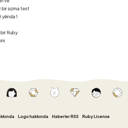
ın ve
 bir sızma test
yılında 1
 bir Ruby
ini
akkında
Logo hakkında
Haberler RSS
Ruby License