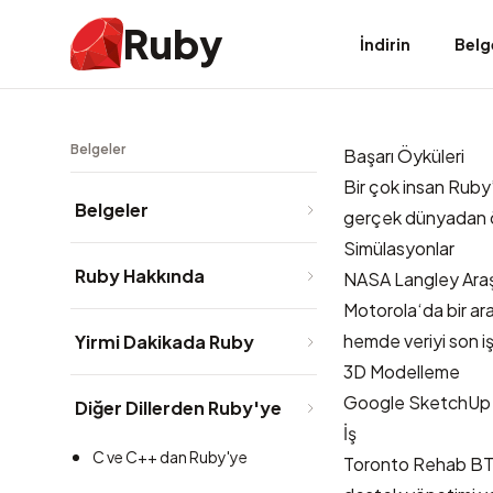
Ruby
İndirin
Belg
Belgeler
Başarı Öyküleri
Bir çok insan Ruby’
Belgeler
gerçek dünyadan örn
Simülasyonlar
Ruby Hakkında
NASA Langley Araş
Motorola
‘da bir a
hemde veriyi son iş
Yirmi Dakikada Ruby
3D Modelleme
Google SketchUp
Diğer Dillerden Ruby'ye
İş
C ve C++ dan Ruby'ye
Toronto Rehab
BT 