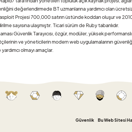
Rapid7
tarafından yönetilen topluluk açık kaynak projesi, ağlar
nliğini değerlendirmede BT uzmanlarına yardımcı olan ücretsiz
sploit Projesi 700,000 satırın üstünde koddan oluşur ve 2010 
irilme sayısına ulaşmıştır. Ticari sürüm de Ruby tabanlıdır.
ması Güvenlik Tarayıcısı
, özgür, modüler, yüksek performanslı
stçilerinin ve yöneticilerin modern web uygulamalarının güvenliğ
 yardımcı olmayı amaçlar.
Güvenlik
Bu Web Sitesi H