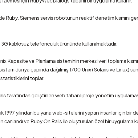
 izlemesi için RubyWebDialogs tabanlı bir uygulama kullanır.
 Ruby, Siemens servis robotunun reaktif denetim kısmını ge
 3G kablosuz telefonculuk ürününde kullanılmaktadır.
Unix Kapasite ve Planlama sisteminin merkezi veri toplama kısmı
u sistem dünya çapında dağılmış 1700 Unix (Solaris ve Linux) s
tatistiklerini toplar.
als
tarafından geliştirilen web tabanlı proje yönetim uygulama
şık 1997 yılından bu yana web-sitelerini yapan insanlar için bir d
canlandı ve Ruby On Rails ile oluşturulan özel bir uygulama kul