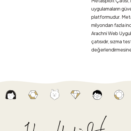
Metasploit Çatısı
,
uygulamaların güve
platformudur. Meta
milyondan fazla ind
Arachni Web Uygula
çatısıdır, sızma te
değerlendirmesine