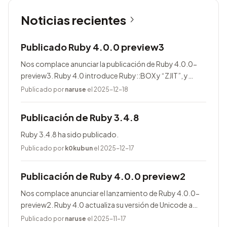
Noticias recientes
Publicado Ruby 4.0.0 preview3
Nos complace anunciar la publicación de Ruby 4.0.0-
preview3. Ruby 4.0 introduce Ruby::BOX y “ZJIT”, y
agrega muchas mejoras.
Publicado por
naruse
el 2025-12-18
Publicación de Ruby 3.4.8
Ruby 3.4.8 ha sido publicado.
Publicado por
k0kubun
el 2025-12-17
Publicación de Ruby 4.0.0 preview2
Nos complace anunciar el lanzamiento de Ruby 4.0.0-
preview2. Ruby 4.0 actualiza su versión de Unicode a
17.0.0, entre otras novedades.
Publicado por
naruse
el 2025-11-17