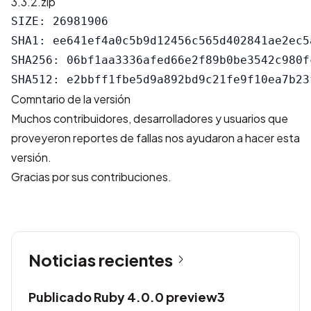
3.3.2.zip
SIZE: 26981906

SHA1: ee641ef4a0c5b9d12456c565d402841ae2ec5a
SHA256: 06bf1aa3336afed66e2f89b0be3542c980f
Comntario de la versión
Muchos contribuidores, desarrolladores y usuarios que
proveyeron reportes de fallas nos ayudaron a hacer esta
versión.
Gracias por sus contribuciones.
Noticias recientes
Publicado Ruby 4.0.0 preview3