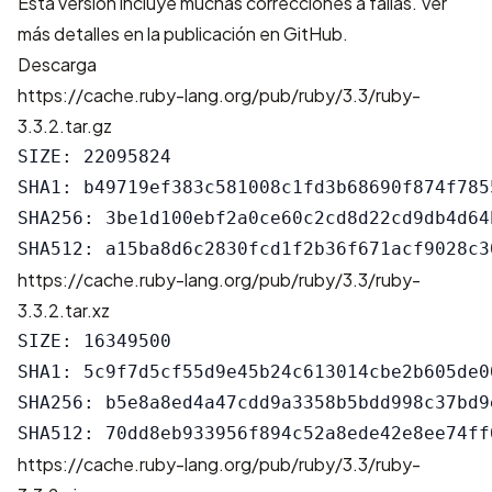
Esta versión incluye muchas correcciones a fallas. Ver
más detalles en la
publicación en GitHub
.
Descarga
https://cache.ruby-lang.org/pub/ruby/3.3/ruby-
3.3.2.tar.gz
SIZE: 22095824

SHA1: b49719ef383c581008c1fd3b68690f874f7855
SHA256: 3be1d100ebf2a0ce60c2cd8d22cd9db4d64
https://cache.ruby-lang.org/pub/ruby/3.3/ruby-
3.3.2.tar.xz
SIZE: 16349500

SHA1: 5c9f7d5cf55d9e45b24c613014cbe2b605de00
SHA256: b5e8a8ed4a47cdd9a3358b5bdd998c37bd9
https://cache.ruby-lang.org/pub/ruby/3.3/ruby-