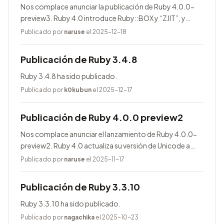
Nos complace anunciar la publicación de Ruby 4.0.0-
preview3. Ruby 4.0 introduce Ruby::BOX y “ZJIT”, y
agrega muchas mejoras.
Publicado por
naruse
el 2025-12-18
Publicación de Ruby 3.4.8
Ruby 3.4.8 ha sido publicado.
Publicado por
k0kubun
el 2025-12-17
Publicación de Ruby 4.0.0 preview2
Nos complace anunciar el lanzamiento de Ruby 4.0.0-
preview2. Ruby 4.0 actualiza su versión de Unicode a
17.0.0, entre otras novedades.
Publicado por
naruse
el 2025-11-17
Publicación de Ruby 3.3.10
Ruby 3.3.10 ha sido publicado.
Publicado por
nagachika
el 2025-10-23