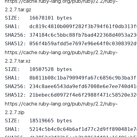
https://cache.ruby-lang.org/pub/ruby/2.2/ruby-
2.2.7.tar.gz
SIZE:   16678101 bytes

SHA1:   dc819c4810b009f282f3b794f61f0db313f0
SHA256: 374184c6c5bbc88fb7bad422368d4053a23
https://cache.ruby-lang.org/pub/ruby/2.2/ruby-
2.2.7.tar.xz
SIZE:   10507528 bytes

SHA1:   8b811b08c1ba790949fa67c6856c9b3ba3f1
SHA256: 234c8aee6543da9efd67008e6e7ee740d41
https://cache.ruby-lang.org/pub/ruby/2.2/ruby-
2.2.7.zip
SIZE:   18519665 bytes

SHA1:   5214c5b4c0c64b6af1d77c2d9ff890481e7e