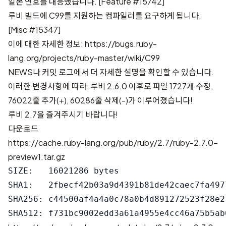
일본 연호를 대응했습니다.
[Feature #15742]
루비 빌드에 C99를 지원하는 컴파일러를 요구하게 됩니다.
[Misc #15347]
이에 대한 자세한 정보:
https://bugs.ruby-
lang.org/projects/ruby-master/wiki/C99
NEWS
나
커밋 로그
에서 더 자세한 설명을 확인할 수 있습니다.
이러한 변경사항에 따라, 루비 2.6.0 이후로
파일 1727개 수정,
76022줄 추가(+), 60286줄 삭제(-)
가 이루어졌습니다!
루비 2.7을 즐겨주시기 바랍니다!
다운로드
https://cache.ruby-lang.org/pub/ruby/2.7/ruby-2.7.0-
preview1.tar.gz
SIZE:   16021286 bytes

SHA1:   2fbecf42b03a9d4391b81de42caec7fa4977
SHA256: c44500af4a4a0c78a0b4d891272523f28e2