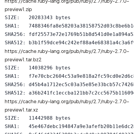
https://cache.ruby-lang.org/pub/ruby/2.7/ruby-2.7.0-
preview1.zip
SIZE:   20283343 bytes

SHA1:   7488346fa8e58203a38158752d03c8be6b1d
SHA256: fdf25573e72e1769b51b8d541d0e1a894a5
https://cache.ruby-lang.org/pub/ruby/2.7/ruby-2.7.0-
preview1.tar.bz2
SIZE:   14038296 bytes

SHA1:   f7e70cbc2604c53a9e818a2fc59cd0e2d6c8
SHA256: d45b4a1712ec5c03a35e85e33bcb57c7426
https://cache.ruby-lang.org/pub/ruby/2.7/ruby-2.7.0-
preview1.tar.xz
SIZE:   11442988 bytes

SHA1:   45e467debc194847a9e3afefb20b11e6dc28