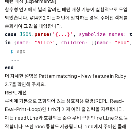
패턴 매칭 [Experimental]
함수형 언어에서 널리 알려진 패턴 매칭 기능이 실험적으로 도입
되었습니다.
#14912
이는 패턴에 일치하는 경우, 주어진 객체를
순회하여 그 값을 대입합니다.
case
JSON
.
parse
(
'{...}'
,
symbolize_names: 
t
in
{
name: 
"Alice"
,
children: 
[{
name: 
"Bob"
,
p
age
...
end
더 자세한 설명은
Pattern matching - New feature in Ruby
2.7
을 확인해 주세요.
REPL 개선
루비에 기본으로 포함되어 있는 상호작용 환경(REPL; Read-
Eval-Print-Loop)인
가 이제 여러 줄 입력을 지원합니다.
irb
이는
과 호환되는 순수 루비 구현인
으로 동
readline
reline
작합니다. 또한 rdoc 통합도 제공됩니다.
에서 주어진 클래
irb