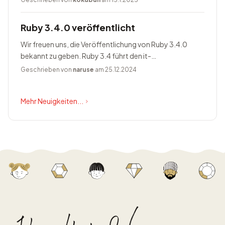
Ruby 3.4.0 veröffentlicht
Wir freuen uns, die Veröffentlichung von Ruby 3.4.0
bekannt zu geben. Ruby 3.4 führt den it-
Blockparameter ein, ändert Prism zum Standardparser,
Geschrieben von
naruse
am 25.12.2024
bietet Happy Eyeballs Version...
Mehr Neuigkeiten...