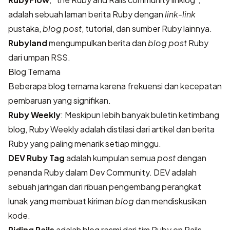
adalah sebuah laman berita Ruby dengan
link-link
pustaka,
blog post
, tutorial, dan sumber Ruby lainnya.
Rubyland
mengumpulkan berita dan
blog post
Ruby
dari umpan RSS.
Blog Ternama
Beberapa blog ternama karena frekuensi dan kecepatan
pembaruan yang signifikan.
Ruby Weekly
: Meskipun lebih banyak buletin ketimbang
blog, Ruby Weekly adalah distilasi dari artikel dan berita
Ruby yang paling menarik setiap minggu.
DEV Ruby Tag
adalah kumpulan semua
post
dengan
penanda Ruby dalam Dev Community. DEV adalah
sebuah jaringan dari ribuan pengembang perangkat
lunak yang membuat kiriman
blog
dan mendiskusikan
kode.
Riding Rails
adalah blog resmi dari tim Ruby on Rails.