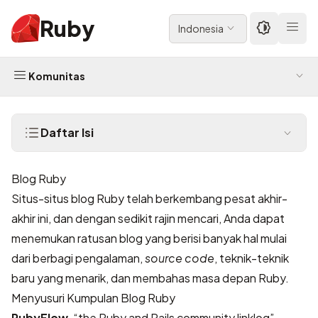
Ruby
Indonesia
Komunitas
Daftar Isi
Blog Ruby
Situs-situs blog Ruby telah berkembang pesat akhir-
akhir ini, dan dengan sedikit rajin mencari, Anda dapat
menemukan ratusan blog yang berisi banyak hal mulai
dari berbagi pengalaman,
source code
, teknik-teknik
baru yang menarik, dan membahas masa depan Ruby.
Menyusuri Kumpulan Blog Ruby
RubyFlow
, “the Ruby and Rails community linklog”,