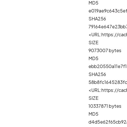
MD5
e019ae9c643c5e
SHA256
79164e647e23bb
<URL:https://cach
SIZE
9073007 bytes
MD5
ebb20550a11e7f
SHA256
58b8fc1645283f
<URL:https://cach
SIZE
10337871 bytes
MD5
d4d5e62f65cb92a