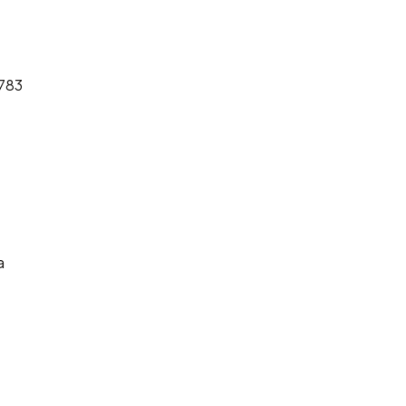
783
a