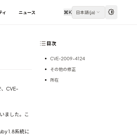
⌘
K
ティ
ニュース
日本語
(
ja
)
目次
CVE-2009-4124
その他の修正
所在
で、CVE-
いました。こ
y 1.8系統に