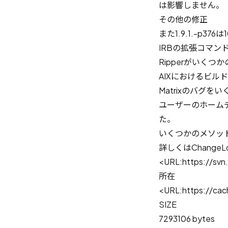
は影響しません。
その他の修正
また1.9.1.-p3
IRBの拡張コマン
Ripperがいく
AIXにおけるビル
Matrixのバグを
ユーザーのホーム
た。
いくつかのメソッ
詳しくはChange
<URL:https://svn
所在
<URL:https://cach
SIZE
7293106 bytes