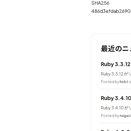
SHA256
486d3efdab2690
最近のニ
Ruby 3.3.
Ruby 3.3.1
Posted by
hsbt
o
Ruby 3.4.
Ruby 3.4.1
Posted by
nagac