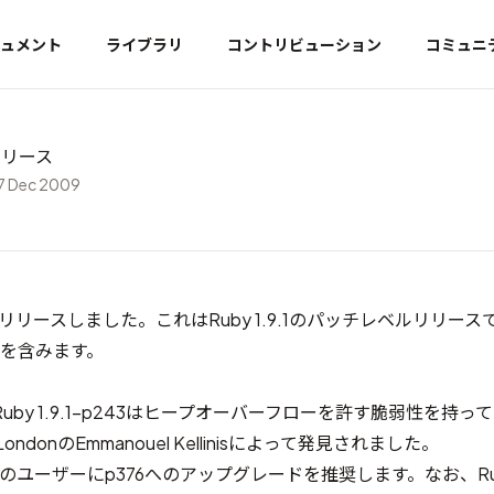
ュメント
ライブラリ
コントリビューション
コミュニ
6 リリース
7 Dec 2009
p376をリリースしました。これはRuby 1.9.1のパッチレベルリリース
修正を含みます。
 1.9.1-p243は
ヒープオーバーフローを許す脆弱性
を持って
ondonのEmmanouel Kellinisによって発見されました。
のすべてのユーザーにp376へのアップグレードを推奨します。なお、Rub