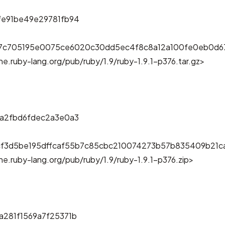
fe91be49e29781fb94
7c705195e0075ce6020c30dd5ec4f8c8a12a100fe0eb0d6
e.ruby-lang.org/pub/ruby/1.9/ruby-1.9.1-p376.tar.gz>
1a2fbd6fdec2a3e0a3
cf3d5be195dffcaf55b7c85cbc210074273b57b835409b21c
e.ruby-lang.org/pub/ruby/1.9/ruby-1.9.1-p376.zip>
281f1569a7f25371b