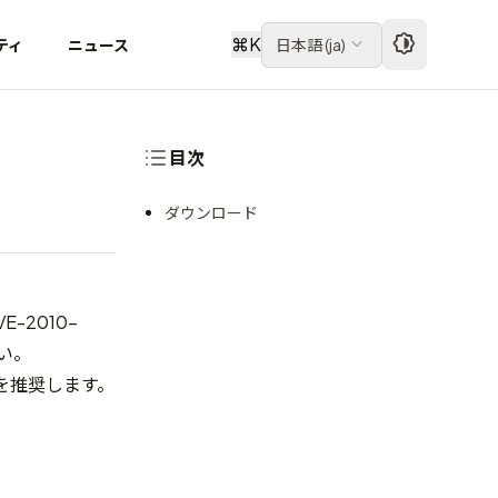
⌘
K
ティ
ニュース
日本語
(
ja
)
目次
ダウンロード
-2010-
い。
とを推奨します。