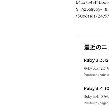
56cb754af4bbd5
SHA256(ruby-1.8.
f50d6ae1a72476
最近のニ
Ruby 3.3.
Ruby 3.3.1
Posted by
hsbt
o
Ruby 3.4.
Ruby 3.4.1
Posted by
nagac