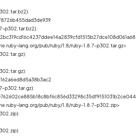
302.tar.bz2):
f8726b455dad3de939
7-p302.tar.bz2):
a2bc319cd16c4237ddee14a2839cfd1515b27dce108d061a68
e.ruby-lang.org/pub/ruby/1.8/ruby-1.8.7-p302.tar.gz>
302.tar.gz):
02.tar.gz):
162a6ed8d5a38b3ac2
7-p302.tar.gz):
762602ce885b18c8bf6c856d33298c35df9151031b2ce044
he.ruby-lang.org/pub/ruby/1.8/ruby-1.8.7-p302.zip>
302.zip):
302.zip):