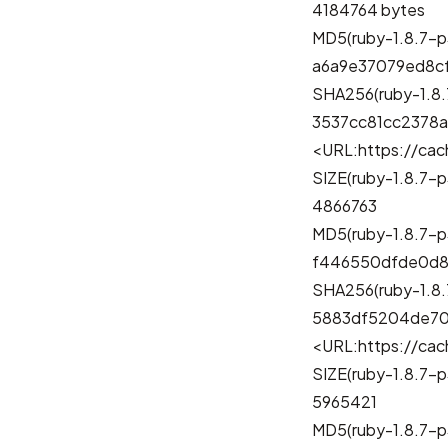
4184764 bytes
MD5(ruby-1.8.7-p
a6a9e37079ed8c
SHA256(ruby-1.8.
3537cc81cc2378
<URL:https://cach
SIZE(ruby-1.8.7-p
4866763
MD5(ruby-1.8.7-p3
f446550dfde0d8
SHA256(ruby-1.8.
5883df5204de70
<URL:https://cac
SIZE(ruby-1.8.7-p
5965421
MD5(ruby-1.8.7-p