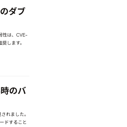
ル時のダブ
弱性は、
CVE-
推奨します。
 変換時のバ
発見されました。
レードすること