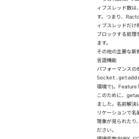
ィブスレッド数は
す。つまり、Rac
ィブスレッドだけ
ブロックする処理
ます。
その他の主要な新
言語機能
パフォーマンスの
Socket.getadd
環境で)。
Feature 
このために、getadd
ました。名前解決
リケーションで名
現象が見られたり
ださい。
環境変数
RUBY_G