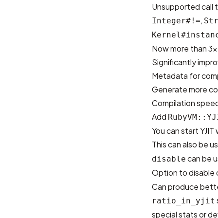
Unsupported call t
,
Integer#!=
St
Kernel#instan
Now more than 3x f
Significantly imp
Metadata for comp
Generate more c
Compilation speed 
Add
RubyVM::YJ
You can start YJI
This can also be u
can be us
disable
Option to disable
Can produce bette
ratio_in_yjit
special stats or de