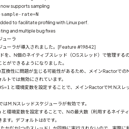
n now supports sampling
-sample-rate=N
added to facilitate profiling with Linux perf.
ing and multiple bug fixes
ケジューラ
ケジューラが導入されました。
[Feature #19842]
レッドを、N個のネイティブスレッド（OSスレッド）で管理する
ことができるようになりました。
互換性に問題が生じる可能性があるため、メインRactorでのM
ォルトでは無効にされています。
と環境変数を設定することで、メインRactorでM:Nス
DS=1
。
以外ではM:Nスレッドスケジューラが有効です。
と環境変数を設定することで、Nの最大数（利用するネイテ
n
きます。デフォルトは8です。
r ではたかだか1つのスレッドしか同時に実行されないので、実際