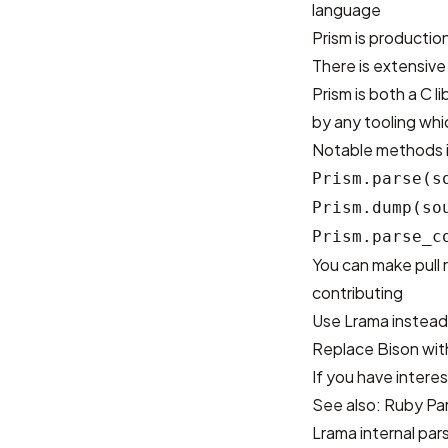
language
Prism is production
There is
extensive
Prism is both a C 
by any tooling wh
Notable methods in
Prism.parse(s
Prism.dump(so
Prism.parse_c
You can make pull 
contributing
Use Lrama instead
Replace Bison wi
If you have intere
See also:
Ruby Pa
Lrama internal par