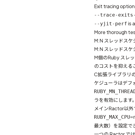
Exit tracing optio
--trace-exits
is 
--yjit-perf
More thorough test
M:N スレッドス
M:N スレッドス
M個のRuby ス
のコストを抑える
C拡張ライブラリの
ケジューラはデフ
RUBY_MN_THREA
ラを有効にします
メインRactor
RUBY_MAX_CPU=
最大数）を設定で
一つの Racto