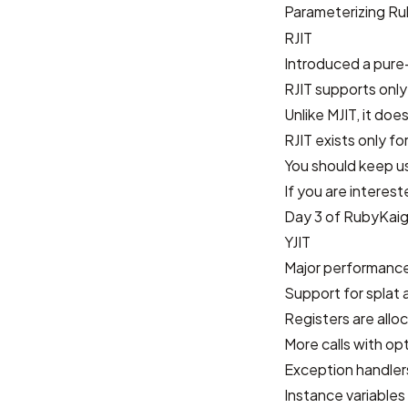
Parameterizing Ru
RJIT
Introduced a pure-
RJIT supports only
Unlike MJIT, it doe
RJIT exists only f
You should keep us
If you are interes
Day 3 of RubyKaig
YJIT
Major performance
Support for splat
Registers are allo
More calls with op
Exception handlers
Instance variables