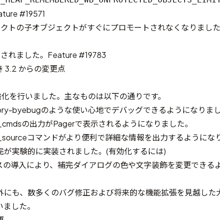
ature #19571
ェクトの子オブジェクトがすぐにプロモートされなくなりまし
加されました。
Feature #19783
3.2 からの変更点
能強化を行いました。主なものは以下の通りです。
携 pry-byebugのような使い心地でデバッグできるようになりま
w_cmdsの出力がPagerで表示されるようになりました。
ow_sourceコマンドがより便利で詳細な情報を出力するように
完が実験的に実装されました。(
有効化するには
)
aceクラスの導入により、補完ダイアログの色や文字装飾を変更でき
外にも、数多くのバグ修正および将来的な機能拡張を見越した
いました。
更