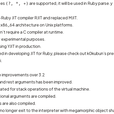
les
are supported, it will be used in Ruby parse.y
(?, *, +)
Ruby JIT compiler RJIT and replaced MJIT.
 x86_64 architecture on Unix platforms.
sn’t require a C compiler at runtime.
or experimental purposes.
ing YJIT in production.
ted in developing JIT for Ruby, please check out
k0kubun’s pre
i
.
 improvements over 3.2
 and rest arguments has been improved.
cated for stack operations of the virtual machine.
tional arguments are compiled.
 are also compiled.
 no longer exit to the interpreter with megamorphic object s