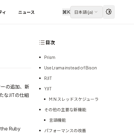
⌘
K
ティ
ニュース
日本語
(
ja
)
目次
Prism
Use Lrama instead of Bison
RJIT
パーサーの追加、新
YJIT
たなJITの仕組
M:N スレッドスケジューラ
その他の主要な新機能
言語機能
r the Ruby
パフォーマンスの改善