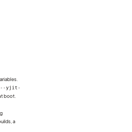
ariables.
--yjit-
at boot.
ng
uilds, a