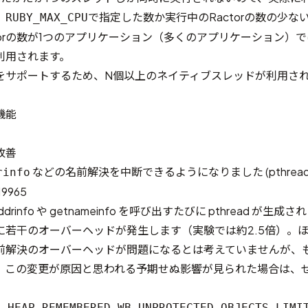
、
で指定した数か実行中のRactorの数の少な
RUBY_MAX_CPU
torの数が1つのアプリケーション（多くのアプリケーション）で
利用されます。
をサポートするため、N個以上のネイティブスレッドが利用さ
機能
改善
などの名前解決を中断できるようになりました (pthrea
rinfo
19965
rinfo や getnameinfo を呼び出すたびに pthread が生
に若干のオーバーヘッドが発生します（実験では約2.5倍）。
前解決のオーバーヘッドが問題になるとは考えていませんが、
、この変更が原因と思われる予期せぬ影響が見られた場合は、
C_HEAP_REMEMBERED_WB_UNPROTECTED_OBJECTS_LIMI