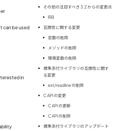
その他の注目すべき 3.2 からの変更点
per
IRB
hat can be used
互換性に関する変更
定数の削除
メソッドの削除
環境変数の削除
標準添付ライブラリの互換性に関す
る変更
nterested in
ext/readline の削除
C API の変更
C API の更新
C API の削除
bility
標準添付ライブラリのアップデート