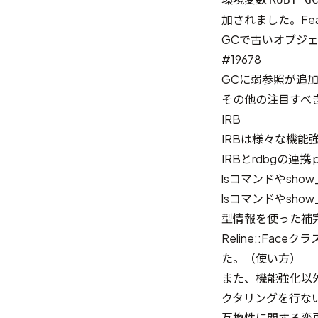
加されました。
Fe
GCで古いオブジ
#19678
GCに弱参照が追
その他の注目すべき 
IRB
IRBは様々な機
IRBとrdbgの連
lsコマンドやsho
lsコマンドやsh
型情報を使った補
Reline::F
た。（
使い方
）
また、機能強化以
クタリングを行な
互換性に関する変