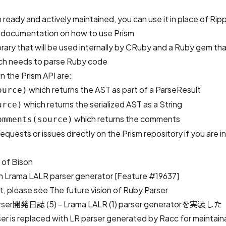
 ready and actively maintained, you can use it in place of Rip
 documentation
on how to use Prism
library that will be used internally by CRuby and a Ruby gem t
ich needs to parse Ruby code
 the Prism API are:
which returns the AST as part of a ParseResult
ource)
which returns the serialized AST as a String
urce)
which returns the comments
omments(source)
requests or issues directly on
the Prism repository
if you are i
 of Bison
th
Lrama LALR parser generator
[Feature #19637]
st, please see
The future vision of Ruby Parser
rser開発日誌 (5) - Lrama LALR (1) parser generatorを実装した
ser is replaced with LR parser generated by Racc for maintaina