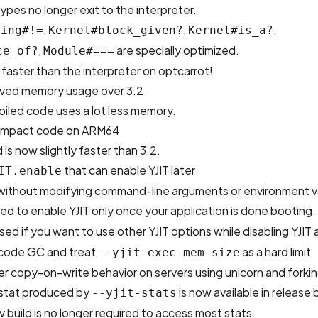
ypes no longer exit to the interpreter.
,
,
,
ring#!=
Kernel#block_given?
Kernel#is_a?
,
are specially optimized.
ce_of?
Module#===
aster than the interpreter on optcarrot!
roved memory usage over 3.2
iled code uses a lot less memory.
ompact code on ARM64
is now slightly faster than 3.2.
that can enable YJIT later
IT.enable
T without modifying command-line arguments or environment v
sed to enable YJIT only once your application is done booting.
ed if you want to use other YJIT options while disabling YJIT 
 code GC and treat
as a hard limit
--yjit-exec-mem-size
r copy-on-write behavior on servers using unicorn and forki
stat produced by
is now available in release b
--yjit-stats
v build is no longer required to access most stats.