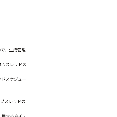
ので、生成管理
:Nスレッドス
レッドスケジュー
ィブスレッドの
に利用するネイテ