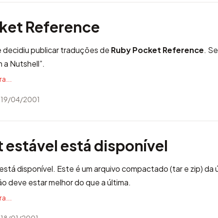
ket Reference
e decidiu publicar traduções de
Ruby Pocket Reference
. S
n a Nutshell”
.
a...
 19/04/2001
estável está disponível
está disponível. Este é um arquivo compactado (tar e zip) da 
ão deve estar melhor do que a última.
a...