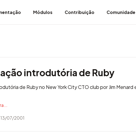
mentação
Módulos
Contribuição
Comunidade
ação introdutória de Ruby
odutória de Ruby no New York City CTO club
por Jim Menard e
a...
 13/07/2001