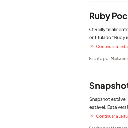
Ruby Poc
O’Reilly finalment
entitulado “Ruby i
Continuar a Leitur
Escrito por
Matz
em
Snapshot 
Snapshot estável
estável. Esta vers
Continuar a Leitur