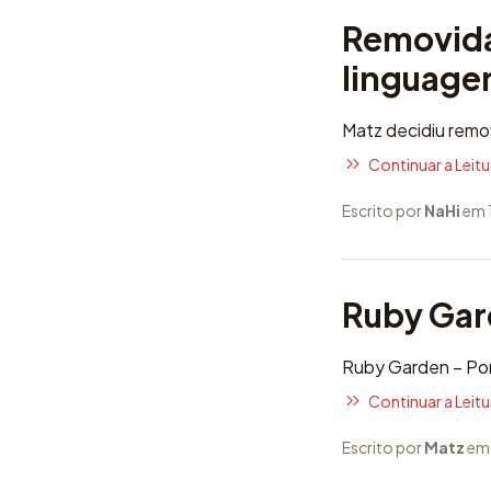
Removida
linguage
Matz decidiu remo
Continuar a Leitur
Escrito por
NaHi
em 
Ruby Ga
Ruby Garden
– Por
Continuar a Leitur
Escrito por
Matz
em