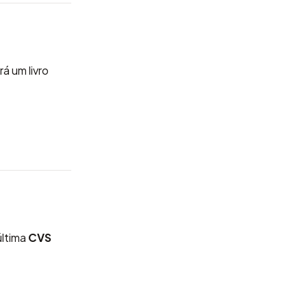
erá um
livro
última
CVS