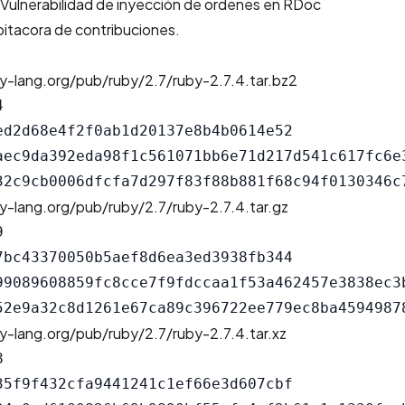
ulnerabilidad de inyección de ordenes en RDoc
bitacora de contribuciones
.
y-lang.org/pub/ruby/2.7/ruby-2.7.4.tar.bz2


ed2d68e4f2f0ab1d20137e8b4b0614e52

aec9da392eda98f1c561071bb6e71d217d541c617fc6e3
y-lang.org/pub/ruby/2.7/ruby-2.7.4.tar.gz


7bc43370050b5aef8d6ea3ed3938fb344

99089608859fc8cce7f9fdccaa1f53a462457e3838ec3b
y-lang.org/pub/ruby/2.7/ruby-2.7.4.tar.xz


35f9f432cfa9441241c1ef66e3d607cbf
