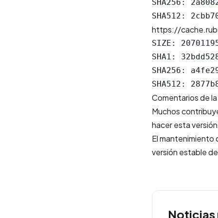
SHA256: 2a808
https://cache.rub
SIZE: 20701195
SHA1: 32bdd52
SHA256: a4fe2
Comentarios de la
Muchos contribuyen
hacer esta versión
El mantenimiento d
versión estable de
Noticias