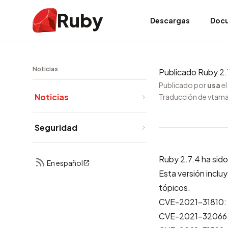
Ruby
Descargas
Doc
Noticias
Publicado Ruby 2.
Publicado por
usa
e
Noticias
Traducción de vtam
Seguridad
Ruby 2.7.4 ha sido
En español
Esta versión inclu
tópicos.
CVE-2021-31810: V
CVE-2021-32066: V