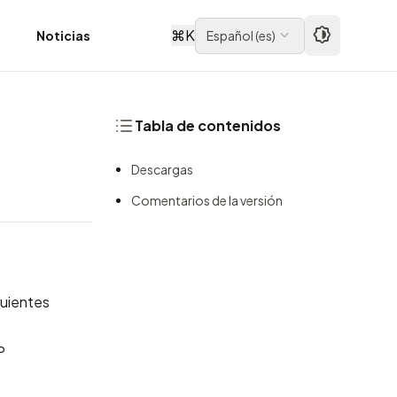
⌘
K
d
Noticias
Español
(
es
)
Tabla de contenidos
Descargas
Comentarios de la versión
guientes
P