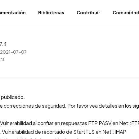
umentación
Bibliotecas
Contribuir
Comunida
7.4
l 2021-07-07
ara
 publicado.
ye correcciones de seguridad. Por favor vea detalles en los si
ulnerabilidad al confiar en respuestas FTP PASV en Net::FT
ulnerabilidad de recortado de StartTLS en Net::IMAP