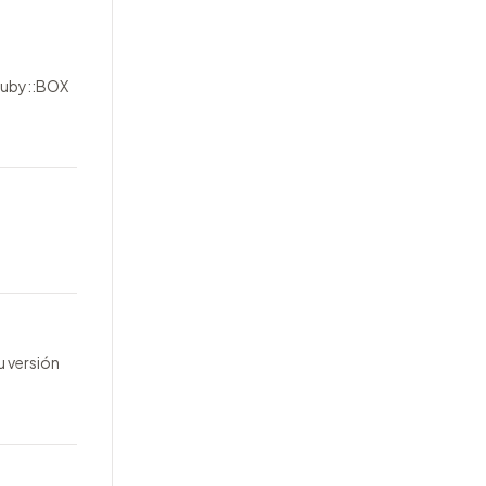
 Ruby::BOX
u versión