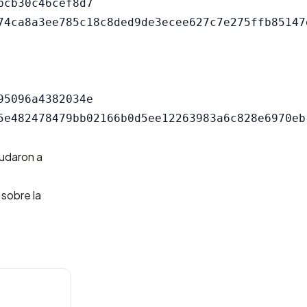
cb30c46cef8d7

5096a4382034e

yudaron a
 sobre la