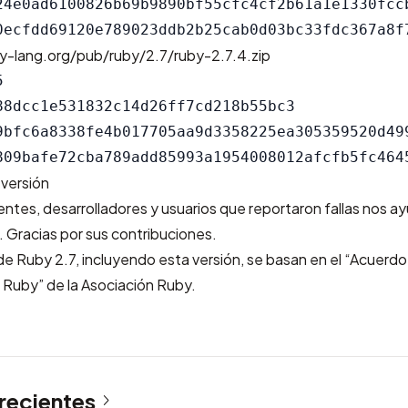
24e0ad6100826b69b9890bf55cfc4cf2b61a1e1330fccb
y-lang.org/pub/ruby/2.7/ruby-2.7.4.zip


88dcc1e531832c14d26ff7cd218b55bc3

9bfc6a8338fe4b017705aa9d3358225ea305359520d499
 versión
tes, desarrolladores y usuarios que reportaron fallas nos a
. Gracias por sus contribuciones.
e Ruby 2.7, incluyendo esta versión, se basan en el “Acuerdo
 Ruby” de la Asociación Ruby.
 recientes