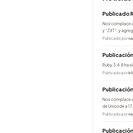
Publicado 
Nos complace a
y “ZJIT”, y agr
Publicado por
na
Publicación
Ruby 3.4.8 ha s
Publicado por
k0
Publicació
Nos complace an
de Unicode a 17
Publicado por
na
Publicación