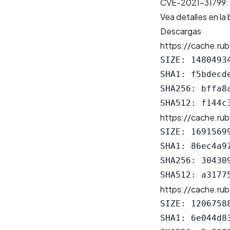
CVE-2021-31799: V
Vea detalles en la
Descargas
https://cache.rub
SIZE: 14804934
SHA1: f5bdecd
SHA256: bffa8
https://cache.rub
SIZE: 16915699
SHA1: 86ec4a9
SHA256: 30430
https://cache.rub
SIZE: 12067588
SHA1: 6e044d8