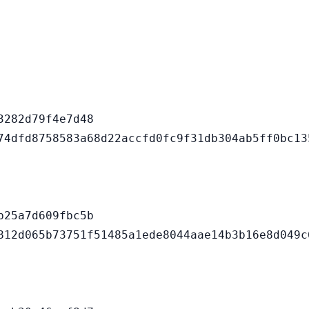
282d79f4e7d48

25a7d609fbc5b
