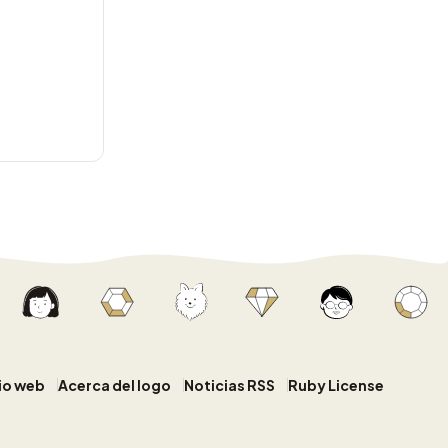
tio web
Acerca del logo
Noticias RSS
Ruby License