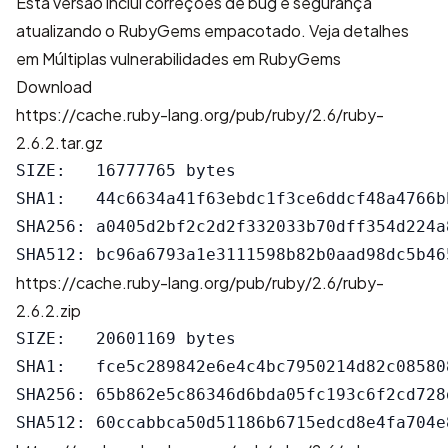
Esta versão inclui correções de bug e segurança
atualizando o RubyGems empacotado. Veja detalhes
em
Múltiplas vulnerabilidades em RubyGems
Download
https://cache.ruby-lang.org/pub/ruby/2.6/ruby-
2.6.2.tar.gz
SIZE:   16777765 bytes

SHA1:   44c6634a41f63ebdc1f3ce6ddcf48a4766bb
SHA256: a0405d2bf2c2d2f332033b70dff354d224a
https://cache.ruby-lang.org/pub/ruby/2.6/ruby-
2.6.2.zip
SIZE:   20601169 bytes

SHA1:   fce5c289842e6e4c4bc7950214d82c085808
SHA256: 65b862e5c86346d6bda05fc193c6f2cd728