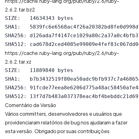
https://cache.ruby-lang.org/pub/ruby/2.6/ruby-
2.6.2.tar.bz2
SIZE:   14634343 bytes

SHA1:   5839fc6e6568ac4f26a20382bd8fe0d998df
SHA256: d126ada7f4147ce1029a80c2a37a0c4bfb3
https://cache.ruby-lang.org/pub/ruby/2.6/ruby-
2.6.2.tar.xz
SIZE:   11889840 bytes

SHA1:   b7b3432519f80ea50adc9bfb937c7a46865a
SHA256: 91fcde77eea8e6206d775a48ac58450afe4
Comentário de Versão
Vários committers, desenvolvedores e usuários que
providenciaram relatórios de bug nos ajudaram a fazer
esta versão. Obrigado por suas contribuições.