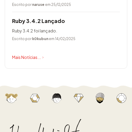
de muitas melhorias.
Escrito por
naruse
em 25/12/2025
Ruby 3.4.2 Lançado
Ruby 3.4.2 foi lançado.
Escrito por
k0kubun
em 14/02/2025
Mais Notícias...