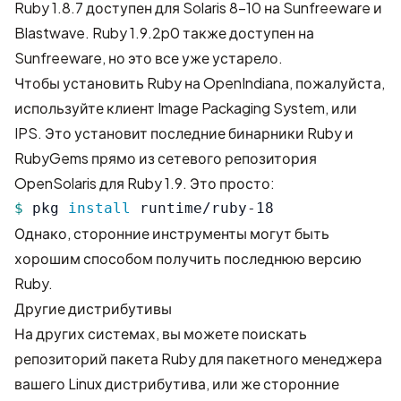
Ruby 1.8.7 доступен для Solaris 8-10 на
Sunfreeware
и
Blastwave. Ruby 1.9.2p0 также доступен на
Sunfreeware
, но это все уже устарело.
Чтобы установить Ruby на
OpenIndiana
, пожалуйста,
используйте клиент
Image Packaging System, или
IPS
. Это установит последние бинарники Ruby и
RubyGems прямо из сетевого репозитория
OpenSolaris для Ruby 1.9. Это просто:
$ 
pkg 
install 
runtime/ruby-18
Однако, сторонние инструменты могут быть
хорошим способом получить последнюю версию
Ruby.
Другие дистрибутивы
На других системах, вы можете поискать
репозиторий пакета Ruby для пакетного менеджера
вашего Linux дистрибутива, или же сторонние