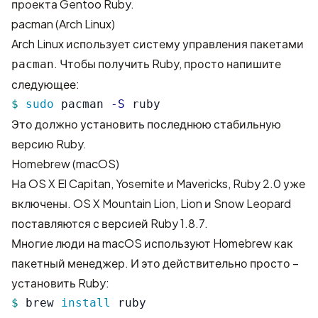
проекта Gentoo Ruby
.
pacman (Arch Linux)
Arch Linux использует систему управления пакетами
. Чтобы получить Ruby, просто напишите
pacman
следующее:
$ 
sudo 
pacman 
-S
 ruby
Это должно установить последнюю стабильную
версию Ruby.
Homebrew (macOS)
На OS X El Capitan, Yosemite и Mavericks, Ruby 2.0 уже
включены. OS X Mountain Lion, Lion и Snow Leopard
поставляются с версией Ruby 1.8.7.
Многие люди на macOS используют
Homebrew
как
пакетный менеджер. И это действительно просто –
установить Ruby:
$ 
brew 
install 
ruby