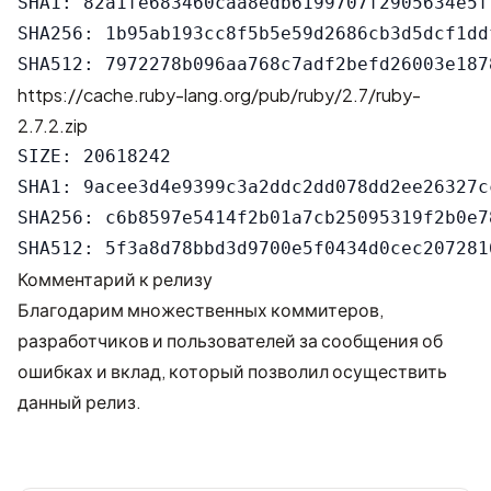
SHA1: 82a1fe683460caa8edb6199707f2905634e5ff
SHA256: 1b95ab193cc8f5b5e59d2686cb3d5dcf1dd
https://cache.ruby-lang.org/pub/ruby/2.7/ruby-
2.7.2.zip
SIZE: 20618242

SHA1: 9acee3d4e9399c3a2ddc2dd078dd2ee26327cc
SHA256: c6b8597e5414f2b01a7cb25095319f2b0e7
Комментарий к релизу
Благодарим множественных коммитеров,
разработчиков и пользователей за сообщения об
ошибках и вклад, который позволил осуществить
данный релиз.