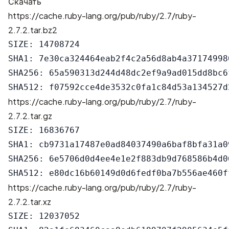
Скачать
https://cache.ruby-lang.org/pub/ruby/2.7/ruby-
2.7.2.tar.bz2
SIZE: 14708724

SHA1: 7e30ca324464eab2f4c2a56d8ab4a371749980
SHA256: 65a590313d244d48dc2ef9a9ad015dd8bc6
https://cache.ruby-lang.org/pub/ruby/2.7/ruby-
2.7.2.tar.gz
SIZE: 16836767

SHA1: cb9731a17487e0ad84037490a6baf8bfa31a09
SHA256: 6e5706d0d4ee4e1e2f883db9d768586b4d0
https://cache.ruby-lang.org/pub/ruby/2.7/ruby-
2.7.2.tar.xz
SIZE: 12037052
