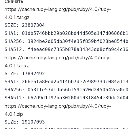
Скачать
https://cache.ruby-lang.org/pub/ruby/4.0/ruby-
4.0.1.tar.gz
SIZE: 23807304

SHA1: 01db5746bbb29b028bd44d505a147d06866b1a
SHA256: 3924be2d05db30f4e35f859bf028be85f4b
https://cache.ruby-lang.org/pub/ruby/4.0/ruby-
4.0.1.tar.xz
SIZE: 17892492

SHA1: 266e6fa80ed2b4f4bb7de2e98973dc084a1f38
SHA256: 0531fe57dfdb56bf591620d2450642ea0e0
https://cache.ruby-lang.org/pub/ruby/4.0/ruby-
4.0.1.zip
SIZE: 29107093
