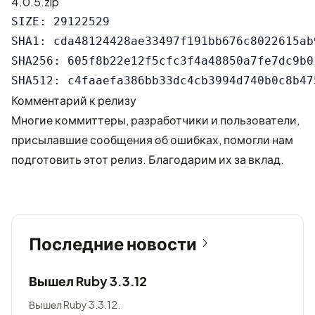
4.0.5.zip
SIZE: 29122529

SHA1: cda48124428ae33497f191bb676c8022615ab9
SHA256: 605f8b22e12f5cfc3f4a48850a7fe7dc9b0
Комментарий к релизу
Многие коммиттеры, разработчики и пользователи,
присылавшие сообщения об ошибках, помогли нам
подготовить этот релиз. Благодарим их за вклад.
Последние новости
Вышел Ruby 3.3.12
Вышел Ruby 3.3.12.