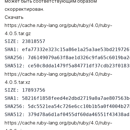
может быть соответствующим образом
скорректирован.
Скачать
https://cache.ruby-lang.org/pub/ruby/4.0/ruby-
4.0.5.tar.gz
SIZE: 23818557

SHA1: efa77332e323c15a86e1a25a3ae53bd2197267
SHA256: 7d6149079a63f8ae1d326c9fa65c6019ba2
https://cache.ruby-lang.org/pub/ruby/4.0/ruby-
4.0.5.tar.xz
SIZE: 17893756

SHA1: 58216f1858feed4e2dbd2719a0a7ae807563b4
SHA256: 5dc5521ea54c726e6cc10b1b5a0f4004b27
https://cache.ruby-lang.org/pub/ruby/4.0/ruby-