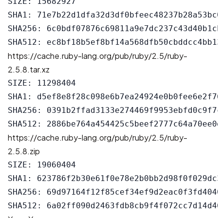
SIZE: 15682927

SHA1: 71e7b22d1dfa32d3df0bfeec48237b28a53bc0
SHA256: 6c0bdf07876c69811a9e7dc237c43d40b1c
https://cache.ruby-lang.org/pub/ruby/2.5/ruby-
2.5.8.tar.xz
SIZE: 11298404

SHA1: d5ef8e8f28c098e6b7ea24924e0b0fee6e2f76
SHA256: 0391b2ffad3133e274469f9953ebfd0c9f7
https://cache.ruby-lang.org/pub/ruby/2.5/ruby-
2.5.8.zip
SIZE: 19060404

SHA1: 623786f2b30e61f0e78e2b0bb2d98f0f029dc3
SHA256: 69d97164f12f85cef34ef9d2eac0f3fd404