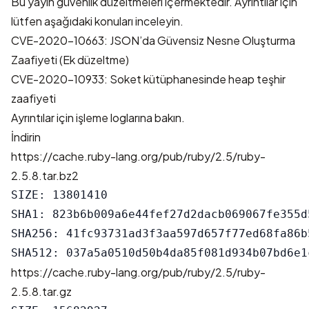
Bu yayın güvenlik düzeltmeleri içermektedir. Ayrıntılar için
lütfen aşağıdaki konuları inceleyin.
CVE-2020-10663: JSON’da Güvensiz Nesne Oluşturma
Zaafiyeti (Ek düzeltme)
CVE-2020-10933: Soket kütüphanesinde heap teşhir
zaafiyeti
Ayrıntılar için
işleme logları
na bakın.
İndirin
https://cache.ruby-lang.org/pub/ruby/2.5/ruby-
2.5.8.tar.bz2
SIZE: 13801410

SHA1: 823b6b009a6e44fef27d2dacb069067fe355d5
SHA256: 41fc93731ad3f3aa597d657f77ed68fa86b
https://cache.ruby-lang.org/pub/ruby/2.5/ruby-
2.5.8.tar.gz