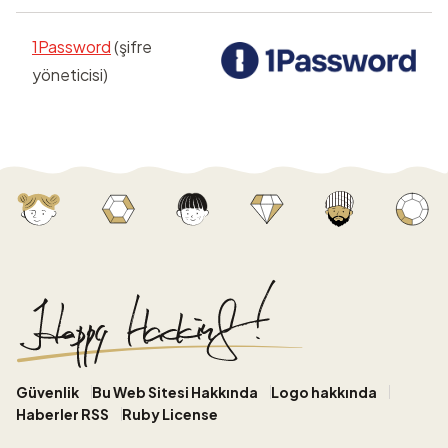
1Password
(şifre
yöneticisi)
Güvenlik
Bu Web Sitesi Hakkında
Logo hakkında
Haberler RSS
Ruby License