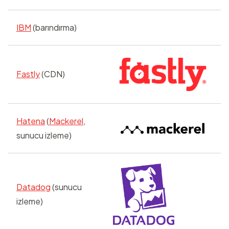
IBM
(barındırma)
Fastly
(CDN)
Hatena
(
Mackerel
,
sunucu izleme)
Datadog
(sunucu
izleme)