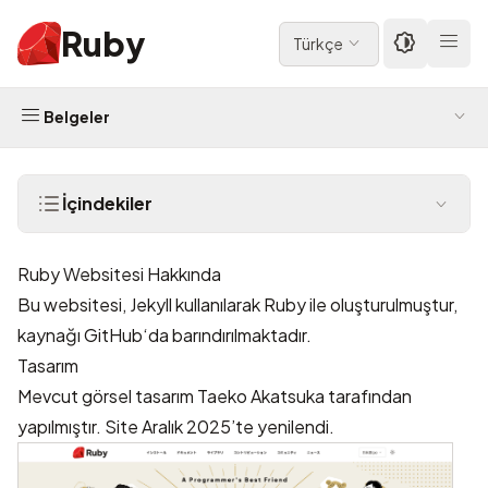
Ruby
Türkçe
Belgeler
İçindekiler
Ruby Websitesi Hakkında
Bu websitesi,
Jekyll
kullanılarak Ruby ile oluşturulmuştur,
kaynağı
GitHub
‘da barındırılmaktadır.
Tasarım
Mevcut görsel tasarım
Taeko Akatsuka
tarafından
yapılmıştır. Site Aralık 2025’te yenilendi.