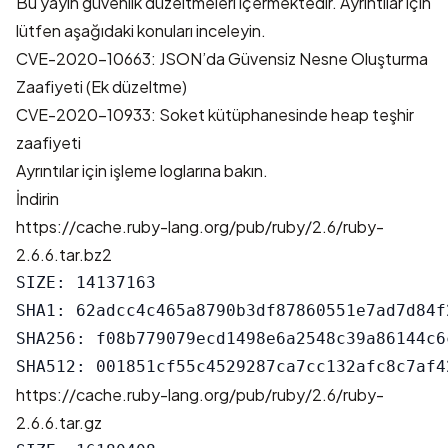
Bu yayın güvenlik düzeltmeleri içermektedir. Ayrıntılar için
lütfen aşağıdaki konuları inceleyin.
CVE-2020-10663: JSON’da Güvensiz Nesne Oluşturma
Zaafiyeti (Ek düzeltme)
CVE-2020-10933: Soket kütüphanesinde heap teşhir
zaafiyeti
Ayrıntılar için
işleme logları
na bakın.
İndirin
https://cache.ruby-lang.org/pub/ruby/2.6/ruby-
2.6.6.tar.bz2
SIZE: 14137163

SHA1: 62adcc4c465a8790b3df87860551e7ad7d84f2
SHA256: f08b779079ecd1498e6a2548c39a86144c6
https://cache.ruby-lang.org/pub/ruby/2.6/ruby-
2.6.6.tar.gz