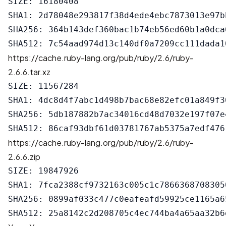
SIZE: 16180408

SHA1: 2d78048e293817f38d4ede4ebc7873013e97bb
SHA256: 364b143def360bac1b74eb56ed60b1a0dca
https://cache.ruby-lang.org/pub/ruby/2.6/ruby-
2.6.6.tar.xz
SIZE: 11567284

SHA1: 4dc8d4f7abc1d498b7bac68e82efc01a849f30
SHA256: 5db187882b7ac34016cd48d7032e197f07e
https://cache.ruby-lang.org/pub/ruby/2.6/ruby-
2.6.6.zip
SIZE: 19847926

SHA1: 7fca2388cf9732163c005c1c78663687083050
SHA256: 0899af033c477c0eafeafd59925ce1165a6