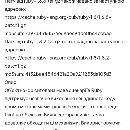
Патч від ruby-1.6.8.tar.gz також надано за наступною
адресою:
https://cache.ruby-lang.org/pub/ruby/1.6/1.6.8-
patch1.gz
md5sum: 7a97381d61576e68aec94d60bc4cbbab
Патч від ruby-1.8.2.tar.gz також надано за наступною
адресою:
https://cache.ruby-lang.org/pub/ruby/1.8/1.8.2-
patch1.gz
md5sum: 4f32bae4546421a20a9211253da103d3
Опис:
Об’єктно-орієнтована мова сценаріїв Ruby
підтримує безпечне виконання ненадійного коду
двома механізмами: рівень безпеки та прапорець
taint на об’єктах. Виявлено вразливість, яка
дозволяє обходити ці механізми. Використовуючи