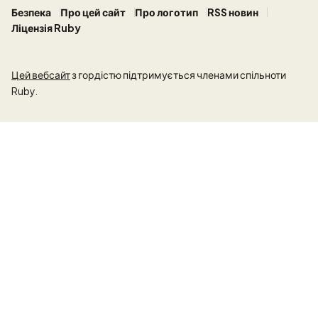
Безпека
Про цей сайт
Про логотип
RSS новин
Ліцензія Ruby
Цей вебсайт
з гордістю підтримується членами спільноти
Ruby.