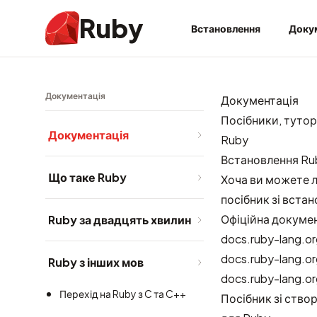
Ruby
Встановлення
Доку
Документація
Документація
Посібники, тутор
Документація
Ruby
Встановлення Ru
Що таке Ruby
Хоча ви можете 
посібник зі вста
Офіційна докуме
Ruby за двадцять хвилин
docs.ruby-lang.o
docs.ruby-lang.o
Ruby з інших мов
docs.ruby-lang.o
Перехід на Ruby з C та C++
Посібник зі ств