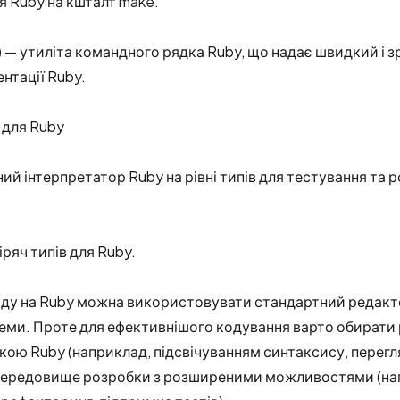
ля Ruby на кшталт make.
n) — утиліта командного рядка Ruby, що надає швидкий і 
нтації Ruby.
 для Ruby
й інтерпретатор Ruby на рівні типів для тестування та 
ряч типів для Ruby.
оду на Ruby можна використовувати стандартний редакт
еми. Проте для ефективнішого кодування варто обирати 
ою Ruby (наприклад, підсвічуванням синтаксису, перегл
 середовище розробки з розширеними можливостями (на