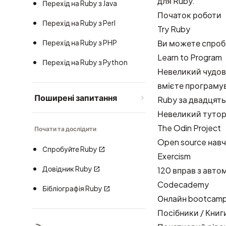
для Ruby.
Перехід на Ruby з Java
Початок роботи
Перехід на Ruby з Perl
Try Ruby
Перехід на Ruby з PHP
Ви можете спробу
Learn to Program
Перехід на Ruby з Python
Невеликий чудови
вмієте програмув
Поширені запитання
Ruby за двадцять
Невеликий туторі
The Odin Project
Почати та дослідити
Open source навча
Спробуйте Ruby
Exercism
Довідник Ruby
120 вправ з авт
Codecademy
Бібліографія Ruby
Онлайн bootcamp 
Посібники / Книг