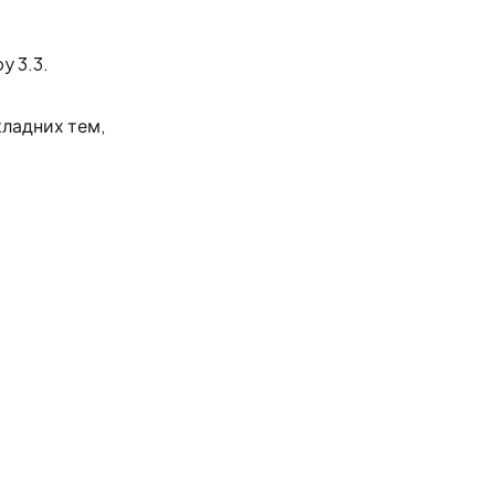
y 3.3.
кладних тем,