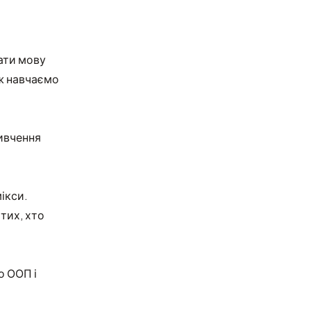
ати мову
ож навчаємо
вивчення
мікси.
тих, хто
о ООП і