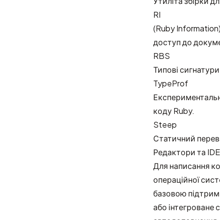
Утиліта збірки д
RI
(Ruby Informatio
доступ до докуме
RBS
Типові сигнатури
TypeProf
Експериментальни
коду Ruby.
Steep
Статичний переві
Редактори та IDE
Для написання к
операційної сист
базовою підтримк
або інтегроване