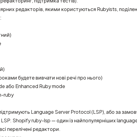
рефакторинг, підтримка тестів).
ярних редакторів, якими користуються Rubyists, поділен
:
тний)
e
й)
роками будете вивчати нові речі про нього)
de
або
Enhanced Ruby mode
m-ruby
 підтримують Language Server Protocol (LSP), або за замо
 LSP. Shopify
ruby-lsp
— один із найпопулярніших language
всі перелічені редактори
.