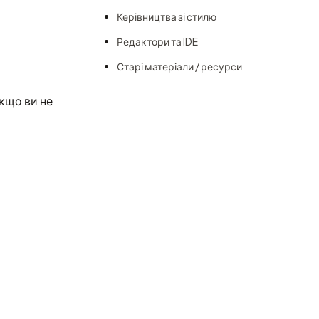
Керівництва зі стилю
Редактори та IDE
Старі матеріали / ресурси
Якщо ви не