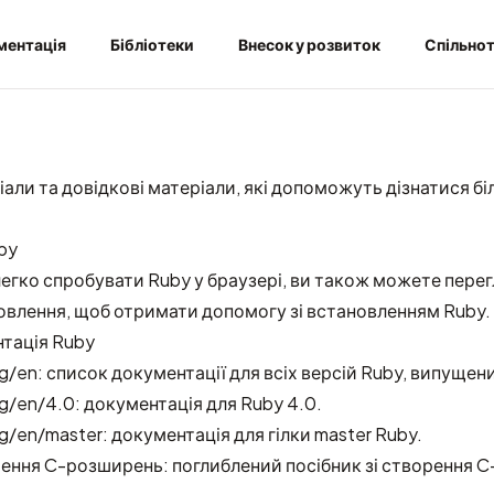
ментація
Бібліотеки
Внесок у розвиток
Спільно
іали та довідкові матеріали, які допоможуть дізнатися б
by
легко
спробувати Ruby у браузері
, ви також можете пере
новлення
, щоб отримати допомогу зі встановленням Ruby.
нтація Ruby
rg/en
: список документації для всіх версій Ruby, випущених
rg/en/4.0
: документація для Ruby 4.0.
rg/en/master
: документація для гілки master Ruby.
орення C-розширень
: поглиблений посібник зі створення