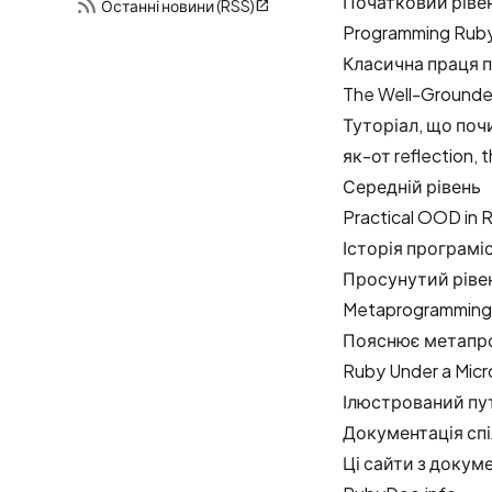
Початковий ріве
Останні новини (RSS)
Programming Ruby
Класична праця п
The Well-Grounde
Туторіал, що поч
як-от reflection, 
Середній рівень
Practical OOD in
Історія програмі
Просунутий ріве
Metaprogramming
Пояснює метапро
Ruby Under a Mic
Ілюстрований пут
Документація сп
Ці сайти з докум