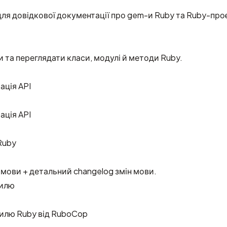
ля довідкової документації про gem-и Ruby та Ruby-про
 та переглядати класи, модулі й методи Ruby.
ація API
ація API
Ruby
мови + детальний changelog змін мови.
тилю
тилю Ruby від RuboCop