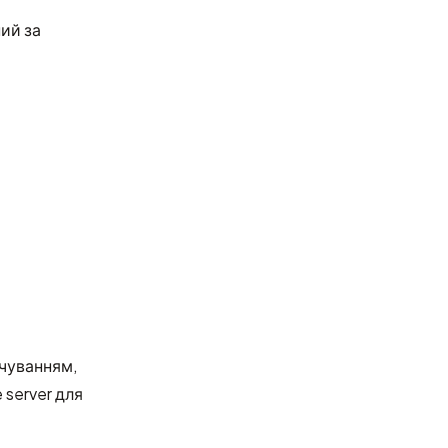
ий за
вчуванням,
 server для