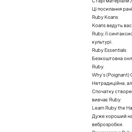
Старі матеріали 
Ці посилання ран
Ruby Koans
Koans ведуть вас
Ruby, її синтакси
культурі.
Ruby Essentials
Безкоштовна онла
Ruby.
Why’s (Poignant) 
Нетрадиційна, але
Спочатку створ
вивчає Ruby.
Learn Ruby the H
Дуже хороший наб
веброзробки.