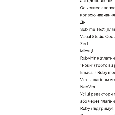
автодоповнення, 
Ось список попул
кривою навчання
Дні
Sublime Text
(пла
Visual Studio Cod
Zed
Місяці
RubyMine
(платни
“Роки” (тобто ви 
Emacs
із
Ruby mo
Vim
із плагіном
vi
NeoVim
Усі ці редактори
або через плагіни
Ruby і
підтримує 