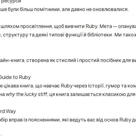
/ ресурси
іше були більш помітними, але давно не оновлювалися.
 шляхом просвітлення, щоб вивчити Ruby. Мета — опанув
с, структуру та деякі типові функції й бібліотеки. Ми так
йн-книга, створена як стислий і простий посібник для 
Guide to Ruby
 цікава книга, що навчає Ruby через історії, гумор та ко
ена
why the lucky stiff
, ця книга залишається класикою для 
ard Way
ір вправ із поясненнями, які ведуть вас від основ Ruby д