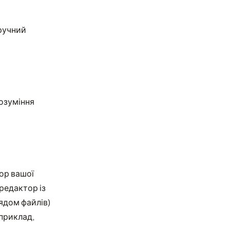
зручний
розуміння
ор вашої
редактор із
ядом файлів)
приклад,