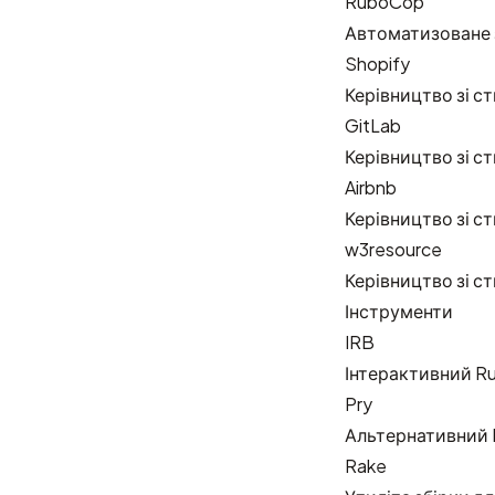
RuboCop
Автоматизоване з
Shopify
Керівництво зі ст
GitLab
Керівництво зі ст
Airbnb
Керівництво зі ст
w3resource
Керівництво зі с
Інструменти
IRB
Інтерактивний Ru
Pry
Альтернативний 
Rake