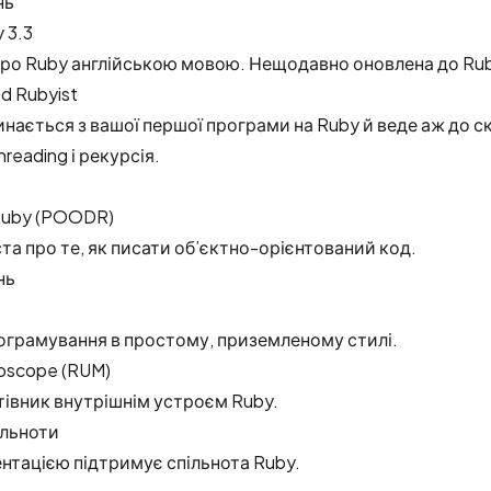
нь
 3.3
ро Ruby англійською мовою. Нещодавно оновлена до Rub
d Rubyist
инається з вашої першої програми на Ruby й веде аж до с
threading і рекурсія.
 Ruby (POODR)
ста про те, як писати об’єктно-орієнтований код.
нь
грамування в простому, приземленому стилі.
roscope (RUM)
івник внутрішнім устроєм Ruby.
ільноти
ентацією підтримує спільнота Ruby.