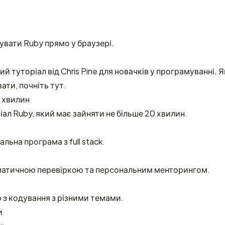
вати Ruby прямо у браузері.
й туторіал від Chris Pine для новачків у програмуванні. 
ати, почніть тут.
 хвилин
ал Ruby, який має зайняти не більше 20 хвилин.
льна програма з full stack.
оматичною перевіркою та персональним менторингом.
з кодування з різними темами.
и