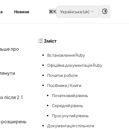
⌘
K
та
Новини
Українська
(
uk
)
Зміст
ільше про
Встановлення Ruby
Офіційна документація Ruby
глянути
Початок роботи
Посібники / Книги
Початковий рівень
 після 2.1.
Середній рівень
Просунутий рівень
 C-розширень
Документація спільноти