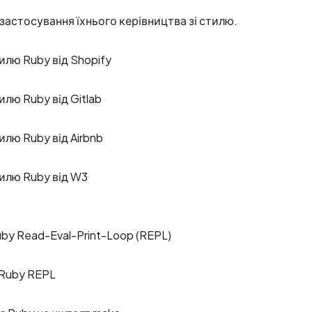
астосування їхнього керівництва зі стилю.
илю Ruby від Shopify
илю Ruby від Gitlab
илю Ruby від Airbnb
тилю Ruby від W3
by Read-Eval-Print-Loop (REPL)
Ruby REPL