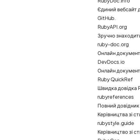
RubyDoc.info
Єдиний вебсайт д
GitHub.
RubyAPI.org
Зручно знаходити
ruby-doc.org
Онлайн документ
DevDocs.io
Онлайн документ
Ruby QuickRef
Швидка довідка 
rubyreferences
Повний довідник 
Керівництва зі с
rubystyle.guide
Керівництво зі с