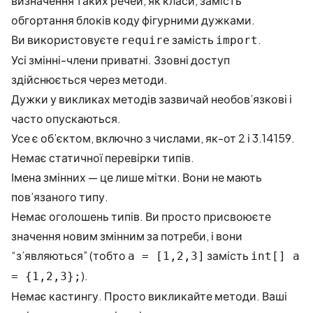
визначення таких речей, як класи, замість
обгортання блоків коду фігурними дужками.
Ви використовуєте
замість
.
require
import
Усі змінні-члени приватні. Ззовні доступ
здійснюється через методи.
Дужки у викликах методів зазвичай необов’язкові і
часто опускаються.
Усе є об’єктом, включно з числами, як-от 2 і 3.14159.
Немає статичної перевірки типів.
Імена змінних — це лише мітки. Вони не мають
пов’язаного типу.
Немає оголошень типів. Ви просто присвоюєте
значення новим змінним за потреби, і вони
“з’являються” (тобто
замість
a = [1,2,3]
int[] a
).
= {1,2,3};
Немає кастингу. Просто викликайте методи. Ваші