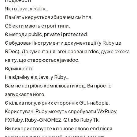
Як і в Java, у Ruby…
Пам’ять керується збирачем сміття.
Об’єкти мають строгі типи.
Є методи public, private і protected.
Є вбудовані інструменти документації (у Ruby це
RDoc). Документація, згенерована rdoc, дуже схожа
на ту, що створюється javadoc.
Відмінності
На відміну від Java, у Ruby…
Вам не потрібно компілювати код. Ви просто
запускаєте його.
Є кілька популярних сторонніх GUI-наборів.
Користувачі Ruby можуть спробувати
WxRuby
,
FXRuby
,
Ruby-GNOME2
,
Qt
або
Ruby Tk
.
Ви використовуєте ключове слово
після
end