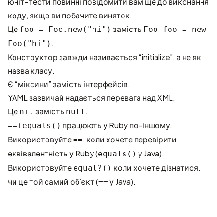
юніт-тести повинні повідомити вам ще до виконання
коду, якщо ви побачите виняток.
Це
замість
foo = Foo.new("hi")
Foo foo = new
.
Foo("hi")
Конструктор завжди називається “initialize”, а не як
назва класу.
Є “міксини” замість інтерфейсів.
YAML зазвичай надається перевага над XML.
Це
замість
.
nil
null
і
працюють у Ruby по-іншому.
==
equals()
Використовуйте
, коли хочете перевірити
==
еквівалентність у Ruby (
у Java).
equals()
Використовуйте
коли хочете дізнатися,
equal?()
чи це той самий об’єкт (
у Java).
==