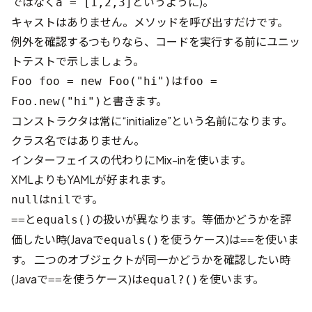
ではなく
というように)。
a = [1,2,3]
キャストはありません。メソッドを呼び出すだけです。
例外を確認するつもりなら、コードを実行する前にユニッ
トテストで示しましょう。
は
Foo foo = new Foo("hi")
foo =
と書きます。
Foo.new("hi")
コンストラクタは常に“initialize”という名前になります。
クラス名ではありません。
インターフェイスの代わりにMix-inを使います。
XMLよりもYAMLが好まれます。
は
です。
null
nil
と
の扱いが異なります。等価かどうかを評
==
equals()
価したい時(Javaで
を使うケース)は
を使いま
equals()
==
す。 二つのオブジェクトが同一かどうかを確認したい時
(Javaで
を使うケース)は
を使います。
==
equal?()