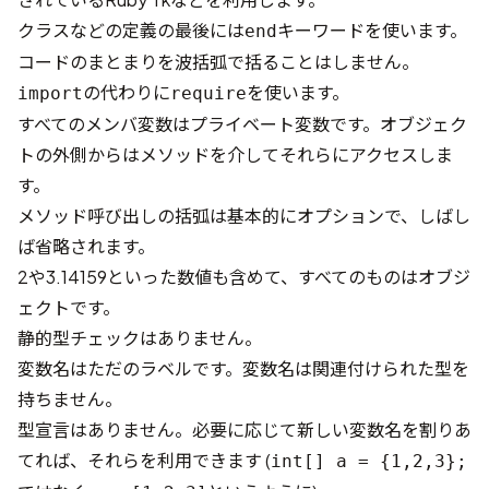
クラスなどの定義の最後には
キーワードを使います。
end
コードのまとまりを波括弧で括ることはしません。
の代わりに
を使います。
import
require
すべてのメンバ変数はプライベート変数です。オブジェク
トの外側からはメソッドを介してそれらにアクセスしま
す。
メソッド呼び出しの括弧は基本的にオプションで、しばし
ば省略されます。
2や3.14159といった数値も含めて、すべてのものはオブジ
ェクトです。
静的型チェックはありません。
変数名はただのラベルです。変数名は関連付けられた型を
持ちません。
型宣言はありません。必要に応じて新しい変数名を割りあ
てれば、それらを利用できます (
int[] a = {1,2,3};