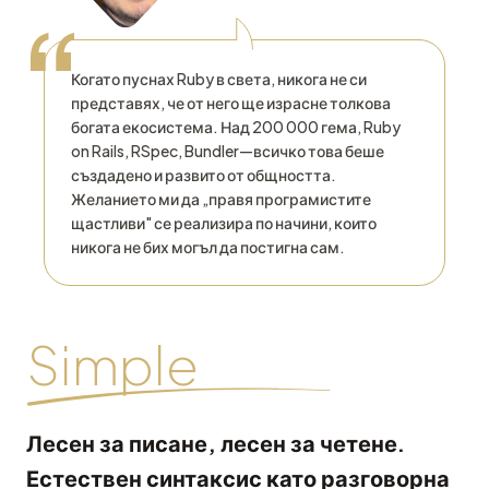
“
Когато пуснах Ruby в света, никога не си
представях, че от него ще израсне толкова
богата екосистема. Над 200 000 гема, Ruby
on Rails, RSpec, Bundler—всичко това беше
създадено и развито от общността.
Желанието ми да „правя програмистите
щастливи" се реализира по начини, които
никога не бих могъл да постигна сам.
Simple
Лесен за писане, лесен за четене.
Естествен синтаксис като разговорна