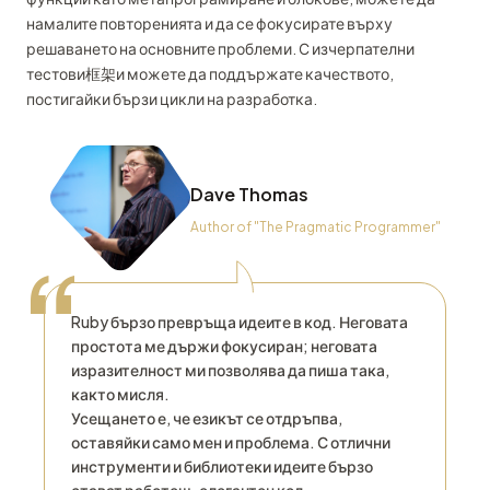
намалите повторенията и да се фокусирате върху
решаването на основните проблеми. С изчерпателни
тестови框架и можете да поддържате качеството,
постигайки бързи цикли на разработка.
Dave Thomas
Author of "The Pragmatic Programmer"
“
Ruby бързо превръща идеите в код. Неговата
простота ме държи фокусиран; неговата
изразителност ми позволява да пиша така,
както мисля.
Усещането е, че езикът се отдръпва,
оставяйки само мен и проблема. С отлични
инструменти и библиотеки идеите бързо