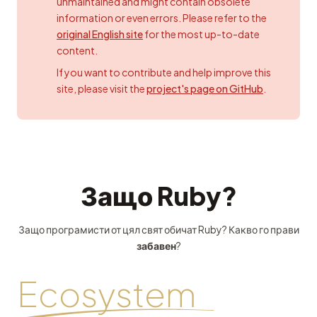
unmaintained and might contain obsolete
information or even errors. Please refer to the
original English site
for the most up-to-date
content.
If you want to contribute and help improve this
site, please visit the
project's page on GitHub
.
Защо Ruby?
Защо програмисти от цял свят обичат Ruby? Какво го прави
забавен
?
Ecosystem