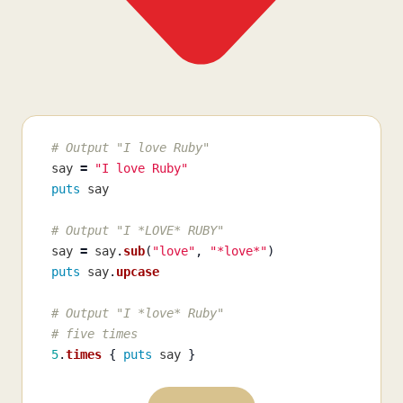
# Output "I love Ruby"
say
=
"I love Ruby"
puts
say
# Output "I *LOVE* RUBY"
say
=
say
.
sub
(
"love"
,
"*love*"
)
puts
say
.
upcase
# Output "I *love* Ruby"
# five times
5
.
times
{
puts
say
}