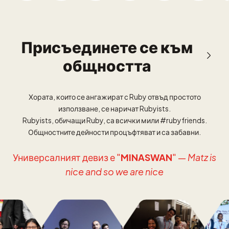
Присъединете се към
общността
Хората, които се ангажират с Ruby отвъд простото
използване, се наричат Rubyists.
Rubyists, обичащи Ruby, са всички мили #rubyfriends.
Общностните дейности процъфтяват и са забавни.
Универсалният девиз е "
MINASWAN
" —
Matz is
nice and so we are nice