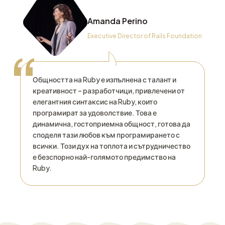
Amanda Perino
Executive Director of Rails Foundation
“
Общността на Ruby е изпълнена с талант и
креативност – разработчици, привлечени от
елегантния синтаксис на Ruby, които
програмират за удоволствие. Това е
динамична, гостоприемна общност, готова да
споделя тази любов към програмирането с
всички. Този дух на топлота и сътрудничество
е безспорно най-голямото предимство на
Ruby.