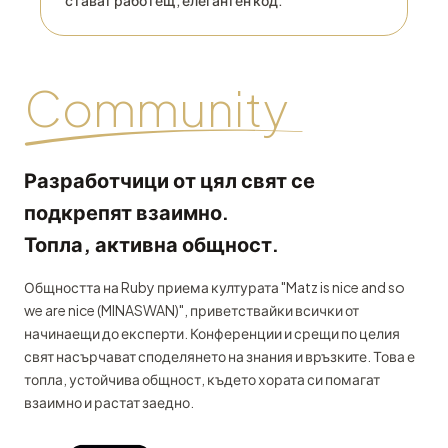
стават работещ, елегантен код.
Community
Разработчици от цял свят се
подкрепят взаимно.
Топла, активна общност.
Общността на Ruby приема културата "Matz is nice and so
we are nice (MINASWAN)", приветствайки всички от
начинаещи до експерти. Конференции и срещи по целия
свят насърчават споделянето на знания и връзките. Това е
топла, устойчива общност, където хората си помагат
взаимно и растат заедно.