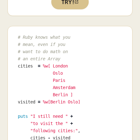
TRY!
# Ruby knows what you
# mean, even if you
# want to do math on
# an entire Array
cities
=
%w[ London

              Oslo

              Paris

              Amsterdam

              Berlin ]
visited
=
%w[Berlin Oslo]
puts
"I still need "
+
"to visit the "
+
"following cities:"
,
cities
-
visited