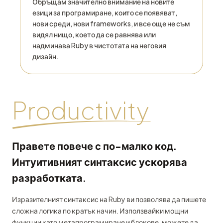
Обръщам значително внимание на новите
езици за програмиране, които се появяват,
нови среди, нови frameworks, и все още не съм
видял нищо, което да се равнява или
надминава Ruby в чистотата на неговия
дизайн.
Productivity
Правете повече с по-малко код.
Интуитивният синтаксис ускорява
разработката.
Изразителният синтаксис на Ruby ви позволява да пишете
сложна логика по кратък начин. Използвайки мощни
функции като метапрограмиране и блокове, можете да