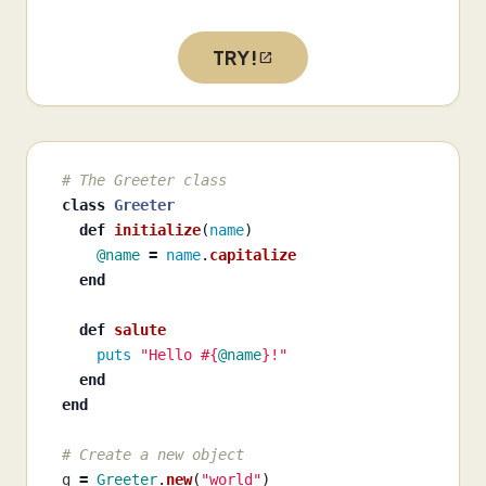
TRY!
# The Greeter class
class
Greeter
def
initialize
(
name
)
@name
=
name
.
capitalize
end
def
salute
puts
"Hello 
#{
@name
}
!"
end
end
# Create a new object
g
=
Greeter
.
new
(
"world"
)