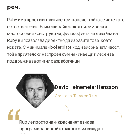
реч.
Ruby има прост и интуитивен синтаксис, който се чете като
естествен език. Елиминирайки сложни символи и
многословни конструкции, философията на дизайна на
Ruby ви позволява директно да изразите това, което
искате. С минимален boilerplate код и висока четливост,
той е приятелски настроен към начинаещи и лесен за
поддръжка за опитни разработчици.
David Heinemeier Hansson
Creator of Ruby on Rails
“
Ruby е просто най-красивият език за
програмиране, който някога съм виждал.