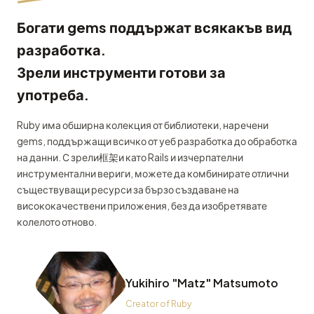
Богати gems поддържат всякакъв вид
разработка.
Зрели инструменти готови за
употреба.
Ruby има обширна колекция от библиотеки, наречени
gems, поддържащи всичко от уеб разработка до обработка
на данни. С зрели框架и като Rails и изчерпателни
инструментални вериги, можете да комбинирате отлични
съществуващи ресурси за бързо създаване на
висококачествени приложения, без да изобретявате
колелото отново.
Yukihiro "Matz" Matsumoto
Creator of Ruby