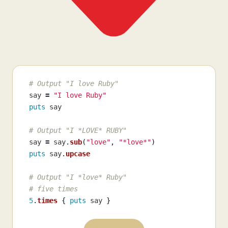
# Output "I love Ruby"
say
=
"I love Ruby"
puts
say
# Output "I *LOVE* RUBY"
say
=
say
.
sub
(
"love"
,
"*love*"
)
puts
say
.
upcase
# Output "I *love* Ruby"
# five times
5
.
times
{
puts
say
}