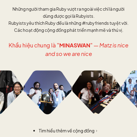
Những người tham gia Ruby vượt ra ngoài việc chỉ là người
dùng được gọi là Rubyists.
Rubyists yêu thích Ruby đều là những #rubyfriends tuyệt vời.
Các hoạt động cộng đồng phát triển mạnh mẽ và thú vị.
Khẩu hiệu chung là "
MINASWAN
" —
Matz is nice
and so we are nice
Tìm hiểu thêm về cộng đồng