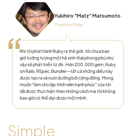
Yukihiro "Matz" Matsumoto
Creator of Ruby
“
Khi tôi phát hành Ruby ra thế giới, tôi chưa bao
giờ tưởng tượng một hệ sinh thái phong phú như
vậy sẽ phát triển từ đó. Hơn 200.000 gem, Ruby
on Rails, RSpec, Bundler—tất cả những điều này
được tạo ra và nuôi dưỡng bởi cộng đồng. Mong
muốn "làm cho lập trình viên hạnh phúc" của tôi
đã được thực hiện theo những cách mà tôi không
bao giờ có thể đạt được một mình.
Simple