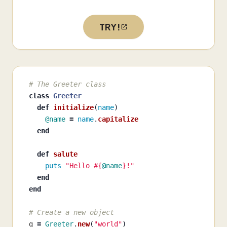
TRY!
# The Greeter class
class
Greeter
def
initialize
(
name
)
@name
=
name
.
capitalize
end
def
salute
puts
"Hello 
#{
@name
}
!"
end
end
# Create a new object
g
=
Greeter
.
new
(
"world"
)