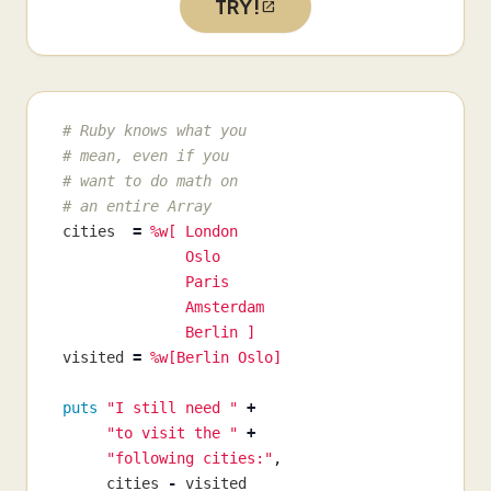
TRY!
# Ruby knows what you
# mean, even if you
# want to do math on
# an entire Array
cities
=
%w[ London

              Oslo

              Paris

              Amsterdam

              Berlin ]
visited
=
%w[Berlin Oslo]
puts
"I still need "
+
"to visit the "
+
"following cities:"
,
cities
-
visited