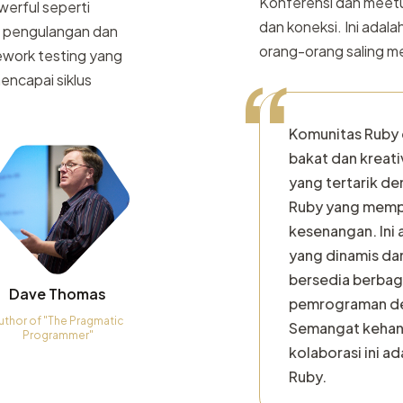
Konferensi dan meetu
werful seperti
dan koneksi. Ini adal
i pengulangan dan
orang-orang saling 
ework testing yang
“
encapai siklus
Komunitas Ruby 
bakat dan kreat
yang tertarik de
Ruby yang memp
kesenangan. Ini
yang dinamis da
bersedia berbag
Dave Thomas
pemrograman de
uthor of "The Pragmatic
Semangat kehan
Programmer"
kolaborasi ini ad
Ruby.