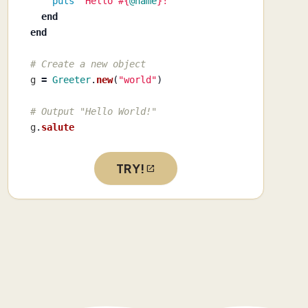
puts
"Hello 
#{
@name
}
!"
end
end
# Create a new object
g
=
Greeter
.
new
(
"world"
)
# Output "Hello World!"
g
.
salute
TRY!