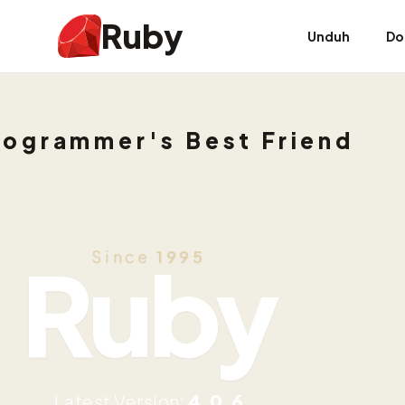
Ruby
Unduh
Do
rogrammer's Best Friend
Ruby
Since
1995
Latest Version:
4.0.6