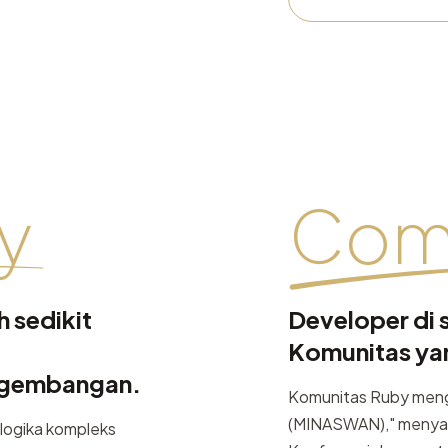
y
Com
 sedikit
Developer di 
Komunitas yan
engembangan.
Komunitas Ruby menga
(MINASWAN)," menyamb
logika kompleks