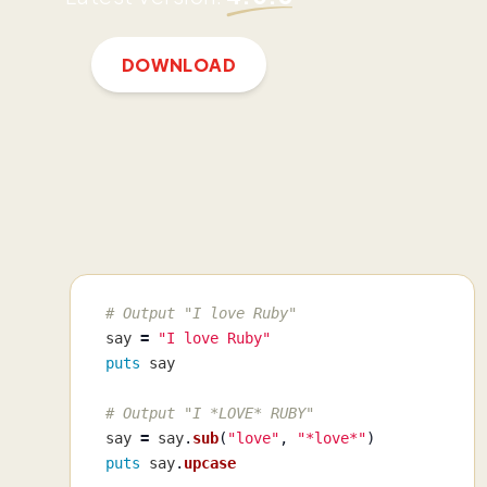
DOWNLOAD
# Output "I love Ruby"
say
=
"I love Ruby"
puts
say
# Output "I *LOVE* RUBY"
say
=
say
.
sub
(
"love"
,
"*love*"
)
puts
say
.
upcase