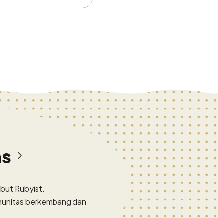
as
but Rubyist.
omunitas berkembang dan