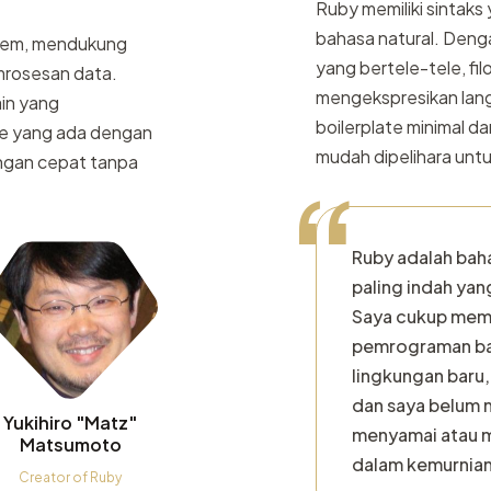
Ruby memiliki sintaks
bahasa natural. Deng
t gem, mendukung
yang bertele-tele, f
mrosesan data.
mengekspresikan lan
in yang
boilerplate minimal d
e yang ada dengan
mudah dipelihara un
engan cepat tanpa
“
Ruby adalah ba
paling indah yang
Saya cukup mem
pemrograman ba
lingkungan baru
dan saya belum 
Yukihiro "Matz"
menyamai atau 
Matsumoto
dalam kemurnian
Creator of Ruby