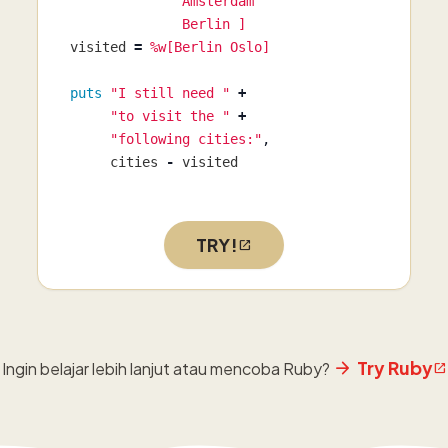
              Amsterdam

              Berlin ]
visited
=
%w[Berlin Oslo]
puts
"I still need "
+
"to visit the "
+
"following cities:"
,
cities
-
visited
TRY!
Try Ruby
Ingin belajar lebih lanjut atau mencoba Ruby?