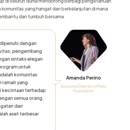
p di seluruh dunia mendorong berbagi pengetahuan
ah komunitas yang hangat dan berkelanjutan di mana
membantu dan tumbuh bersama.
dipenuhi dengan
ivitas, pengembang
ngan sintaks elegan
rogram untuk
 adalah komunitas
Amanda Perino
n ramah yang
Executive Director of Rails
i kecintaan terhadap
Foundation
ngan semua orang.
gatan dan
alah aset terbesar