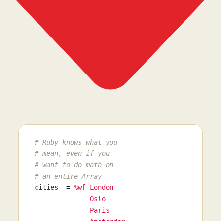
# Ruby knows what you
# mean, even if you
# want to do math on
# an entire Array
cities
=
%w[ London

              Oslo

              Paris
