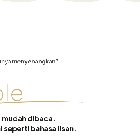
atnya
menyenangkan
?
le
, mudah dibaca.
l seperti bahasa lisan.