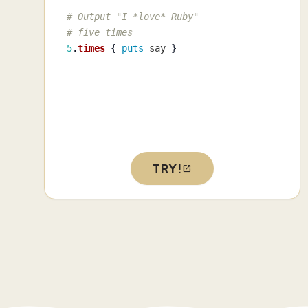
# Output "I *love* Ruby"
# five times
5
.
times
{
puts
say
}
TRY!