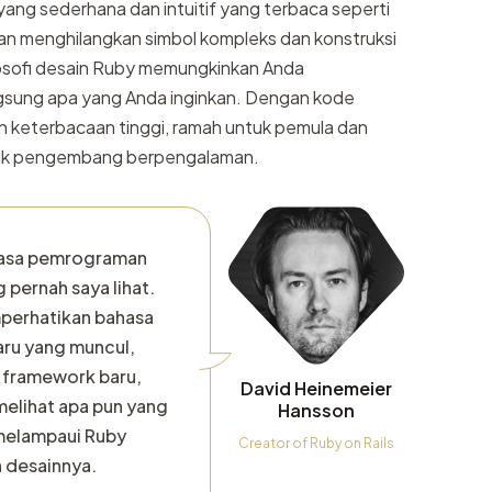
 yang sederhana dan intuitif yang terbaca seperti
an menghilangkan simbol kompleks dan konstruksi
ilosofi desain Ruby memungkinkan Anda
gsung apa yang Anda inginkan. Dengan kode
an keterbacaan tinggi, ramah untuk pemula dan
tuk pengembang berpengalaman.
hasa pemrograman
 pernah saya lihat.
perhatikan bahasa
ru yang muncul,
, framework baru,
David Heinemeier
melihat apa pun yang
Hansson
melampaui Ruby
Creator of Ruby on Rails
 desainnya.