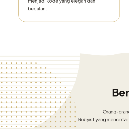
menjadi kode yang elegan dan
berjalan.
Be
Orang-orang
Rubyist yang mencintai