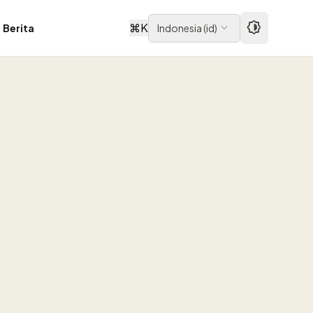
⌘
K
Berita
Indonesia
(
id
)