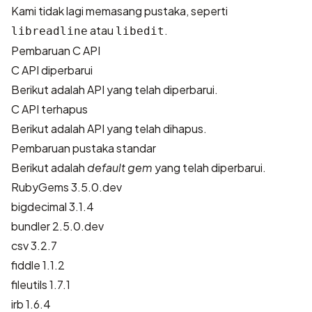
Kami tidak lagi memasang pustaka, seperti
atau
.
libreadline
libedit
Pembaruan C API
C API diperbarui
Berikut adalah API yang telah diperbarui.
C API terhapus
Berikut adalah API yang telah dihapus.
Pembaruan pustaka standar
Berikut adalah
default gem
yang telah diperbarui.
RubyGems 3.5.0.dev
bigdecimal 3.1.4
bundler 2.5.0.dev
csv 3.2.7
fiddle 1.1.2
fileutils 1.7.1
irb 1.6.4