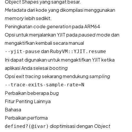
Object Shapes
yang sangat besar.
Metadata
dari kode yang dikompilasi menggunakan
memory
lebih sedikit.
Peningkatan
code generation
pada ARM64
Opsi untuk menjalankan YJIT pada
paused mode
dan
mengaktifkan kembali secara manual
dan
--yjit-pause
RubyVM::YJIT.resume
Ini dapat digunakan untuk mengaktifkan YJIT ketika
aplikasi Anda selesai
booting
Opsi
exit tracing
sekarang mendukung
sampling
--trace-exits-sample-rate=N
Perbaikan beberapa
bug
Fitur Penting Lainnya
Bahasa
Perbaikan performa
dioptimisasi dengan
Object
defined?(@ivar)