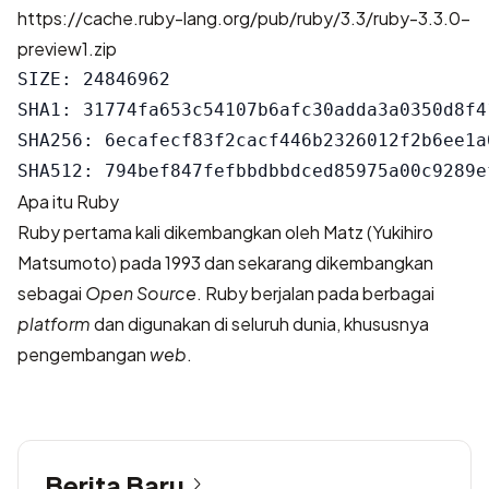
https://cache.ruby-lang.org/pub/ruby/3.3/ruby-3.3.0-
preview1.zip
SIZE: 24846962

SHA1: 31774fa653c54107b6afc30adda3a0350d8f41
SHA256: 6ecafecf83f2cacf446b2326012f2b6ee1a
Apa itu Ruby
Ruby pertama kali dikembangkan oleh Matz (Yukihiro
Matsumoto) pada 1993 dan sekarang dikembangkan
sebagai
Open Source
. Ruby berjalan pada berbagai
platform
dan digunakan di seluruh dunia, khususnya
pengembangan
web
.
Berita Baru