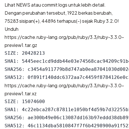
Lihat
NEWS
atau
commit logs
untuk lebih detail.
Dengan perubahan tersebut,
1922 berkas berubah,
75283 sisipan(+), 44896 terhapus(-)
sejak Ruby 3.2.0!
Unduh
https://cache.ruby-lang.org/pub/ruby/3.3/ruby-3.3.0-
preview1.tar.gz
SIZE: 20428213

SHA1: 5445eec1cd9ddb44e03e74568cac94209c91b4
SHA256: c3454a911779b8d747ab0ea87041030d002
https://cache.ruby-lang.org/pub/ruby/3.3/ruby-3.3.0-
preview1.tar.xz
SIZE: 15074600

SHA1: 4c22ebca287c87811e1050bf4d59b7d32255b2
SHA256: ae300b49e06c13087dd163b97eddd38db89