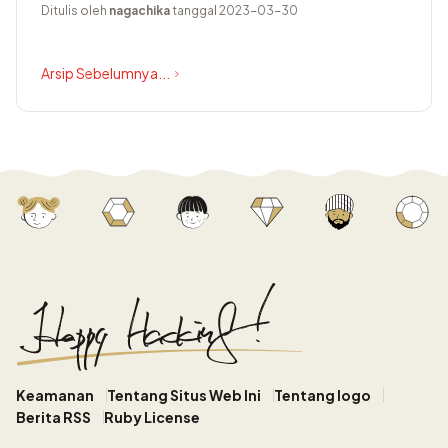
Ditulis oleh
nagachika
tanggal 2023-03-30
Arsip Sebelumnya...
Keamanan
Tentang Situs Web Ini
Tentang logo
Berita RSS
Ruby License