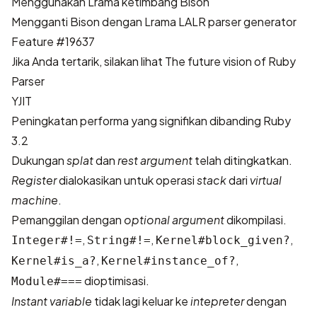
Menggunakan Lrama ketimbang Bison
Mengganti Bison dengan
Lrama LALR parser generator
Feature #19637
Jika Anda tertarik, silakan lihat
The future vision of Ruby
Parser
YJIT
Peningkatan performa yang signifikan dibanding Ruby
3.2
Dukungan
splat
dan
rest argument
telah ditingkatkan.
Register
dialokasikan untuk operasi
stack
dari
virtual
machine
.
Pemanggilan dengan
optional argument
dikompilasi.
,
,
,
Integer#!=
String#!=
Kernel#block_given?
,
,
Kernel#is_a?
Kernel#instance_of?
dioptimisasi.
Module#===
Instant variable
tidak lagi keluar ke
intepreter
dengan