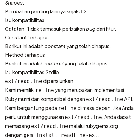
Shapes
.
Perubahan penting lainnya sejak 3.2
Isu kompatibilitas
Catatan: Tidak termasuk perbaikan
bug
dari fitur.
Constant terhapus
Berikut ini adalah
constant
yang telah dihapus.
Method terhapus
Berikut ini adalah
method
yang telah dihapus.
Isu kompatibilitas Stdlib
dipensiunkan
ext/readline
Kami memiliki
yang merupakan implementasi
reline
Ruby murni dan kompatibel dengan
API.
ext/readline
Kami bergantung pada
di masa depan. Jika Anda
reline
perlu untuk menggunakan
, Anda dapat
ext/readline
memasang
melalui rubygems.org
ext/readline
dengan
.
gem install readline-ext