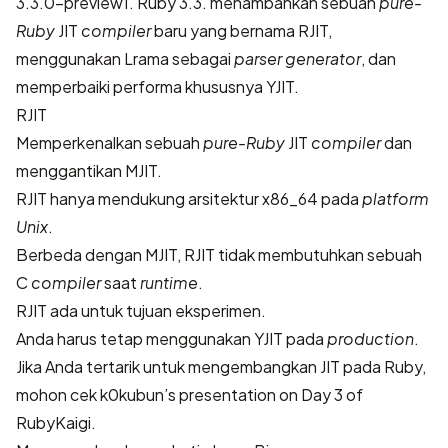
3.3.0-preview1. Ruby 3.3. menambahkan sebuah
pure-
Ruby
JIT
compiler
baru yang bernama RJIT,
menggunakan Lrama sebagai
parser generator
, dan
memperbaiki performa khususnya YJIT.
RJIT
Memperkenalkan sebuah
pure-Ruby
JIT
compiler
dan
menggantikan MJIT.
RJIT hanya mendukung arsitektur x86_64 pada
platform
Unix
.
Berbeda dengan MJIT, RJIT tidak membutuhkan sebuah
C
compiler
saat
runtime
.
RJIT ada untuk tujuan eksperimen.
Anda harus tetap menggunakan YJIT pada
production
.
Jika Anda tertarik untuk mengembangkan JIT pada Ruby,
mohon cek
k0kubun’s presentation on Day 3 of
RubyKaigi
.