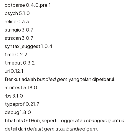
optparse 0.4.0.pre.1
psych 5.1.0
reline 0.3.3
stringio 3.0.7
strscan 3.0.7
syntax_suggest 1.0.4
time 0.2.2
timeout 0.3.2
uri 0.12.1
Berikut adalah
bundled gem
yang telah diperbarui.
minitest 5.18.0
rbs 3.1.0
typeprof 0.21.7
debug 1.8.0
Lihat rilis GitHub, seperti
Logger
atau
changelog
untuk
detail dari
default gem
atau
bundled gem
.