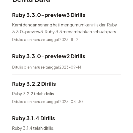
Ruby 3.3.0-preview3 Dirilis
Kami dengan senang hati mengumumkan rilis dari Ruby
3.3.0-preview3. Ruby 3.3 menambahkan sebuah parser
baru yang bernama Prism, menggunakan Lrama sebagai
Ditulis oleh
naruse
tanggal 2023-11-12
parser generator, menambahkan pure-Ruby...
Ruby 3.3.0-preview2 Dirilis
Ditulis oleh
naruse
tanggal 2023-09-14
Ruby 3.2.2 Dirilis
Ruby 3.2.2 telah dirilis.
Ditulis oleh
naruse
tanggal 2023-03-30
Ruby 3.1.4 Dirilis
Ruby 3.1.4 telah dirilis.