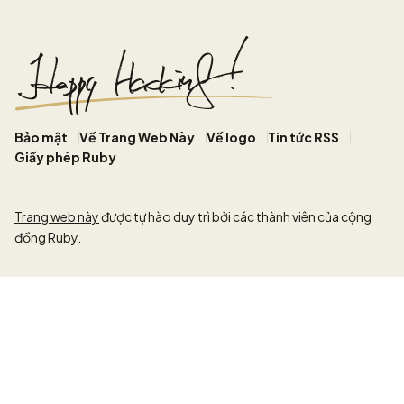
Bảo mật
Về Trang Web Này
Về logo
Tin tức RSS
Giấy phép Ruby
Trang web này
được tự hào duy trì bởi các thành viên của cộng
đồng Ruby.