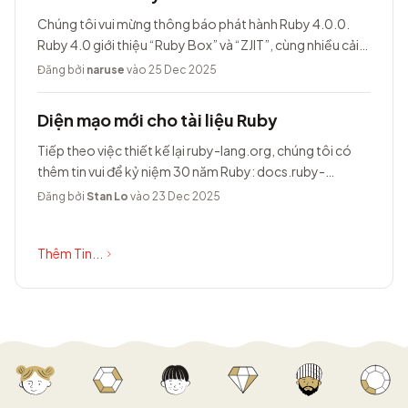
Chúng tôi vui mừng thông báo phát hành Ruby 4.0.0.
Ruby 4.0 giới thiệu “Ruby Box” và “ZJIT”, cùng nhiều cải
tiến khác.
Đăng bởi
naruse
vào 25 Dec 2025
Diện mạo mới cho tài liệu Ruby
Tiếp theo việc thiết kế lại ruby-lang.org, chúng tôi có
thêm tin vui để kỷ niệm 30 năm Ruby: docs.ruby-
lang.org có diện mạo hoàn toàn...
Đăng bởi
Stan Lo
vào 23 Dec 2025
Thêm Tin...