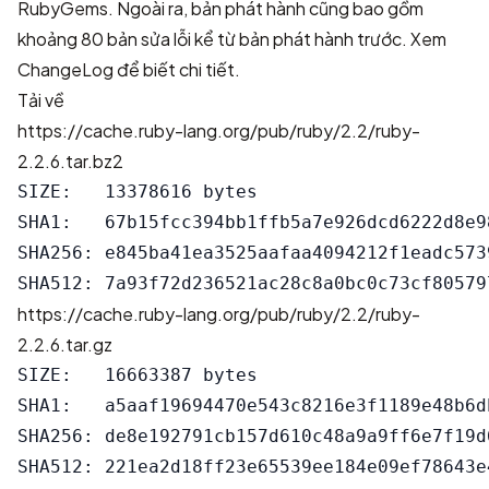
RubyGems. Ngoài ra, bản phát hành cũng bao gồm
khoảng 80 bản sửa lỗi kể từ bản phát hành trước. Xem
ChangeLog
để biết chi tiết.
Tải về
https://cache.ruby-lang.org/pub/ruby/2.2/ruby-
2.2.6.tar.bz2
SIZE:   13378616 bytes

SHA1:   67b15fcc394bb1ffb5a7e926dcd6222d8e98
SHA256: e845ba41ea3525aafaa4094212f1eadc573
https://cache.ruby-lang.org/pub/ruby/2.2/ruby-
2.2.6.tar.gz
SIZE:   16663387 bytes

SHA1:   a5aaf19694470e543c8216e3f1189e48b6db
SHA256: de8e192791cb157d610c48a9a9ff6e7f19d