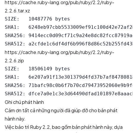
https://cache.ruby-lang.org/pub/ruby/2.2/ruby-
2.2.6.tar.xz
SIZE:   10487776 bytes

SHA1:   6248eb97cbb5533009ef91c100d42e72af28
SHA256: 9414ecc0d09cf71c9a24e8dc82fcc87919a
https://cache.ruby-lang.org/pub/ruby/2.2/ruby-
2.2.6.zip
SIZE:   18506149 bytes

SHA1:   6e207a91f13e301379d4fd37b7af84780818
SHA256: 71bafc98c0b6f7b70cd79473952060e9b9f
Ghi chú phát hành
Cảm ơn tất cả những người đã giúp đỡ cho bản phát
hành này.
Việc bảo trì Ruby 2.2, bao gồm bản phát hành này, dựa