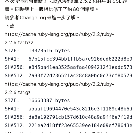
本次發佈同時更新了 RubyGems 至 2.5.2 和其中的 SSL 證
書。 同時與上一版相比修正了約 80 個錯誤。
請參考
ChangeLog
來進一步了解。
下載
https://cache.ruby-lang.org/pub/ruby/2.2/ruby-
2.2.6.tar.bz2
SIZE:   13378616 bytes

SHA1:   67b15fcc394bb1ffb5a7e926dcd6222d8e98
SHA256: e845ba41ea3525aafaa4094212f1eadc573
https://cache.ruby-lang.org/pub/ruby/2.2/ruby-
2.2.6.tar.gz
SIZE:   16663387 bytes

SHA1:   a5aaf19694470e543c8216e3f1189e48b6db
SHA256: de8e192791cb157d610c48a9a9ff6e7f19d