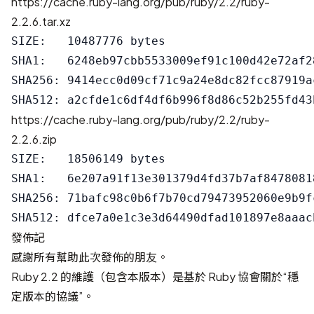
https://cache.ruby-lang.org/pub/ruby/2.2/ruby-
2.2.6.tar.xz
SIZE:   10487776 bytes

SHA1:   6248eb97cbb5533009ef91c100d42e72af28
SHA256: 9414ecc0d09cf71c9a24e8dc82fcc87919a
https://cache.ruby-lang.org/pub/ruby/2.2/ruby-
2.2.6.zip
SIZE:   18506149 bytes

SHA1:   6e207a91f13e301379d4fd37b7af84780818
SHA256: 71bafc98c0b6f7b70cd79473952060e9b9f
發佈記
感謝所有幫助此次發佈的朋友。
Ruby 2.2 的維護（包含本版本）是基於
Ruby 協會
關於“穩
定版本的協議”。