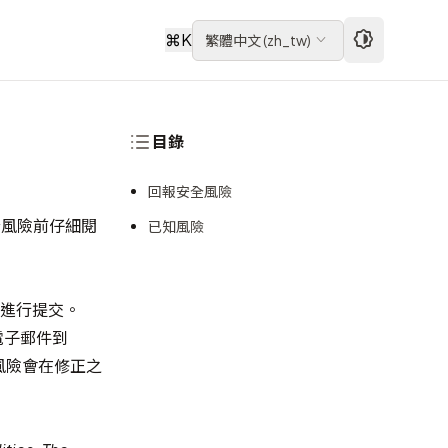
⌘
K
繁體中文
(
zh_tw
)
目錄
回報安全風險
全風險前仔細閱
已知風險
進行提交。
電子郵件到
風險會在修正之