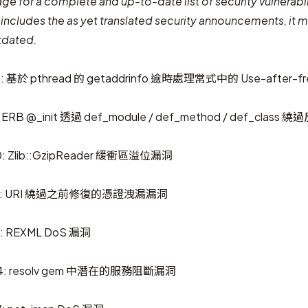
age
for a complete and up-to-date list of security vulnerabil
y includes the as yet translated security announcements, it 
tdated.
: 基於 pthread 的 getaddrinfo 逾時處理常式中的 Use-after-f
: ERB @_init 透過 def_module / def_method / def_clas
: Zlib::GzipReader 緩衝區溢位漏洞
594: URI 繞過之前修復的憑證洩漏漏洞
: REXML DoS 漏洞
94: resolv gem 中潛在的服務阻斷漏洞