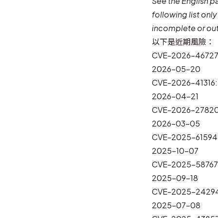
See the
English p
following list onl
incomplete or ou
以下是近期風險：
CVE-2026-46727
2026-05-20
CVE-2026-41316
2026-04-21
CVE-2026-27820
2026-03-05
CVE-2025-61
2025-10-07
CVE-2025-58767
2025-09-18
CVE-2025-242
2025-07-08