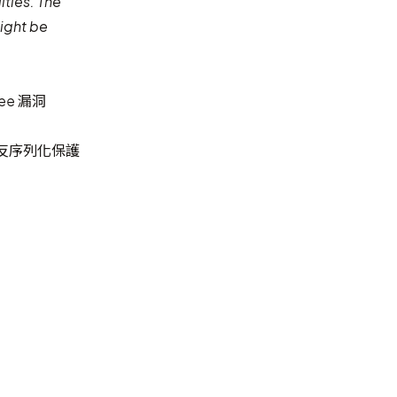
ities. The
might be
ree 漏洞
s 繞過反序列化保護