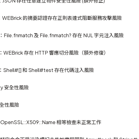
663: JSON 存在任意建立物件安全性風險 (額外修正)
201：WEBrick 的摘要認證存在正則表達式阻斷服務攻擊風險
：File.fnmatch 及 File.fnmatch? 存在 NUL 字元注入風險
54：WEBrick 存在 HTTP 響應切分風險（額外修復）
5：Shell#[] 和 Shell#test 存在代碼注入風險
ury 安全性風險
個安全性風險
5: OpenSSL::X509::Name 相等檢查未正常工作