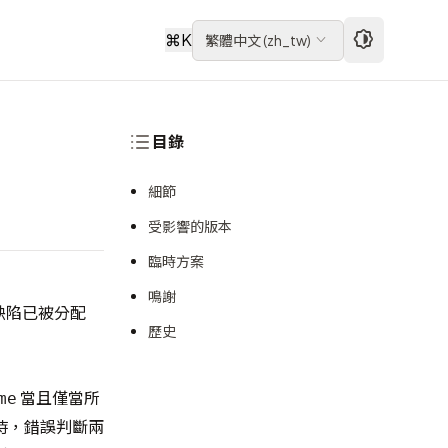
⌘
K
繁體中文
(
zh_tw
)
目錄
細節
受影響的版本
臨時方案
鳴謝
缺陷已被分配
歷史
當且僅當所
me
時，錯誤判斷兩