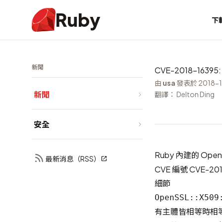
Ruby
下
新聞
CVE-2018-1639
由
usa
發表於 2018-1
新聞
翻譯： Delton Ding
安全
Ruby 內建的 Ope
最新消息（RSS）
CVE 編號
CVE-201
細節
OpenSSL::X509
有主體皆相等時相