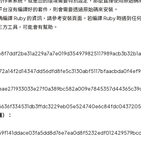
的作業系統，或是您的環境需要特別設定，那麼直接使用原始碼
平台沒有編譯好的套件，則會需要透過原始碼來安裝。
編譯 Ruby 的資訊，請參考
安裝
頁面。若編譯 Ruby 時遇到
三方工具，可能會有幫助。
e8f7ddf2be31a229a7a7e019d354979825117989acb3b32b1
72a14f2d14347dd56dfd8fe5c3130abf5117bfaacbda0f4ef
beae271933033e27f0a389bc582a009e7845357d44365c39
d6636f334531db3ffdc3229eb05e524740e6c84fdc0437205
護）：
d69f141ddace03fa5dd8d76e7ea0d8f5232edf012429579bc