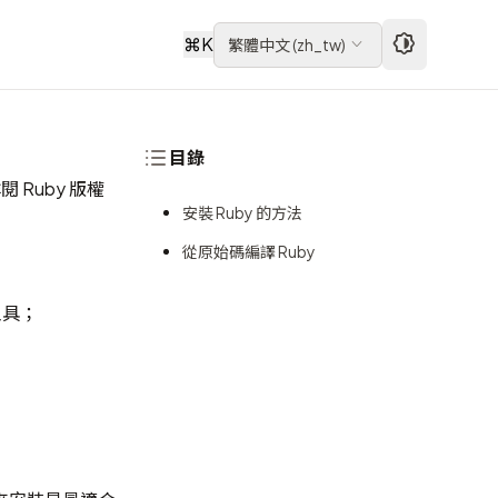
⌘
K
繁體中文
(
zh_tw
)
目錄
詳閱
Ruby 版權
安裝 Ruby 的方法
從原始碼編譯 Ruby
工具；