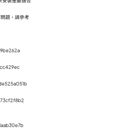
來安裝是最適合
任何問題，請參考
a9be262a
9cc429ec
de525a051b
73cf2f8b2
daab30e7b