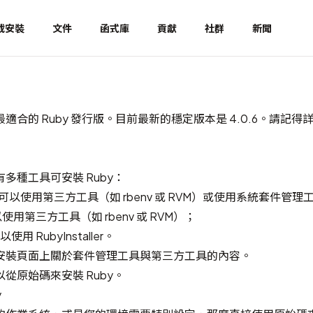
載安裝
文件
函式庫
貢獻
社群
新聞
適合的 Ruby 發行版。目前最新的穩定版本是 4.0.6。請記得
多種工具可安裝 Ruby：
 平台，可以使用第三方工具（如
rbenv
或
RVM
）或使用系統套件管理
可以使用第三方工具（如
rbenv
或
RVM
）；
，可以使用
RubyInstaller
。
安裝
頁面上關於套件管理工具與第三方工具的內容。
從原始碼來安裝 Ruby。
y