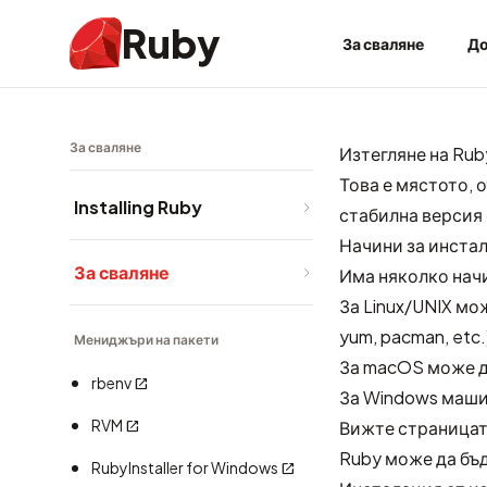
Ruby
За сваляне
До
За сваляне
Изтегляне на Rub
Това е мястото, 
Installing Ruby
стабилна версия 
Начини за инста
За сваляне
Има няколко начи
За Linux/UNIX мо
yum, pacman, etc
Мениджъри на пакети
За macOS може да
rbenv
За Windows маши
RVM
Вижте страницат
Ruby може да бъд
RubyInstaller for Windows