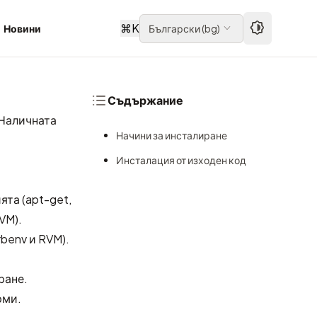
⌘
K
Новини
Български
(
bg
)
Съдържание
 Наличната
Начини за инсталиране
Инсталация от изходен код
ята (apt-get,
VM
).
rbenv
и
RVM
).
ране.
рми.