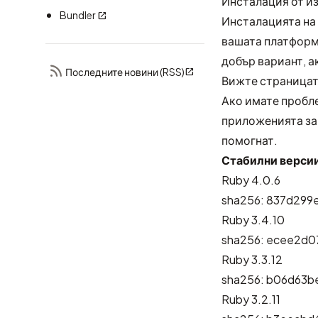
Инсталация от и
Bundler
Инсталацията на 
вашата платформа
добър вариант, а
Последните новини (RSS)
Вижте страницат
Ако имате пробле
приложенията за 
помогнат.
Стабилни верси
Ruby 4.0.6
sha256: 837d299
Ruby 3.4.10
sha256: ecee2d0
Ruby 3.3.12
sha256: b06d63
Ruby 3.2.11