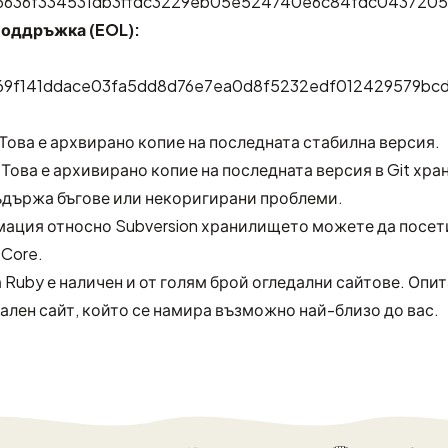
d6636f334531db3ffdc3229eb05e524740e6c84fdc0437205
поддръжка (EOL):
d69f141ddace03fa5dd8d76e7ea0d8f5232edf012429579bc
 Това е архвирано копие на последната стабилна версия.
: Това е архивирано копие на последната версия в Git хр
ъдържа бъгове или некоригирани проблеми.
мация относно Subversion хранилището можете да посет
 Core
.
 Ruby е наличен и от голям брой
огледални сайтове
. Опи
ален сайт, който се намира възможно най-близо до вас.