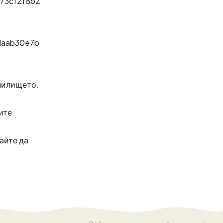
73cf2f8b2
daab30e7b
анилището.
ите
тайте да