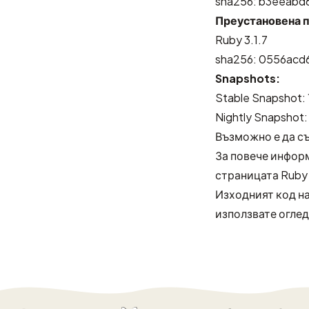
sha256: b3eeab
Преустановена 
Ruby 3.1.7
sha256: 0556ac
Snapshots:
Stable Snapshot
:
Nightly Snapshot
Възможно е да с
За повече инфор
страницата
Ruby
Изходният код на
използвате оглед