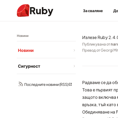
Ruby
За сваляне
До
Новини
Излезе Ruby 2.4.
Публикувана от
nar
Новини
Превод от Georgi Mi
Сигурност
Радваме се да об
Последните новини (RSS)
Това е първият п
защото включва 
връзка
, тъй кат
Обединяване на F