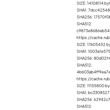
SIZE: 14108114 by
SHA1: 7dcc4254
SHA256: 17570f
SHA512:
c9873e8686eb54
https://cache.rub
SIZE: 17605452 b
SHA1: 1003a1e5
SHA256: 80d02f
SHA512:
4b603ab4ff9ea7
https://cache.rub
SIZE: 11155800 by
SHA1: bc3308527
SHA256: 62942c
SHA512: