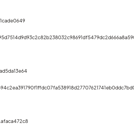
e1cade0649
095d7514d9d93c2c82b238032c98691df5479dc2d666a8a5
ad5da13e64
94c2ea391790f1ffdc07fa538918d27707621741eb0ddc7b
afaca472c8