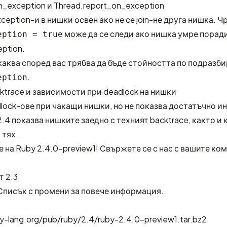
_exception и Thread.report_on_exception
ception-и в нишки освен ако не се join-не друга нишка. Ч
може да се следи ако нишка умре порад
eption = true
ption.
каква според вас трябва да бъде стойността по подразби
.
eption
ktrace и зависимости при deadlock на нишки
lock-ове при чакащи нишки, но не показва достатъчно и
2.4 показва нишките заедно с техният backtrace, както и 
 тях.
 на Ruby 2.4.0-preview1!
Свържете се с нас
с вашите ком
т 2.3
Списък с промени
за повече информация.
y-lang.org/pub/ruby/2.4/ruby-2.4.0-preview1.tar.bz2