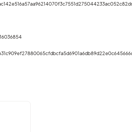
ac142e516a57aa96214070f3c7551d275044233ac052c82d
a16036854
7b31c909ef27880065cfdbcfa5d6901a6db89d22e0c645666