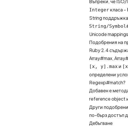
Въпреки, че
ISO/
класа -
Integer
String поддръжка
String/Symbol
Unicode mappings
Подобрения на п
Ruby 2.4 съдърж
Array#max, Array
и
[x, y].max
[x
определени усло
Regexp#match?
Добавен е метод
reference object 
Други подобрени
по-бърз достъп д
Дебъгване