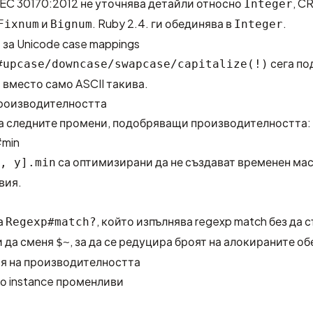
IEC 30170:2012
не уточнява детайли относно
, C
Integer
и
. Ruby 2.4. ги обединява в
.
Fixnum
Bignum
Integer
 за Unicode case mappings
сега п
#upcase/downcase/swapcase/capitalize(!)
 вместо само ASCII такива.
роизводителността
а следните промени, подобряващи производителността:
#min
са оптимизирани да не създават временен ма
, y].min
вия.
а
, който изпълнява regexp match без да 
Regexp#match?
и да сменя
, за да се редуцира броят на алокираните об
$~
я на производителността
о instance променливи