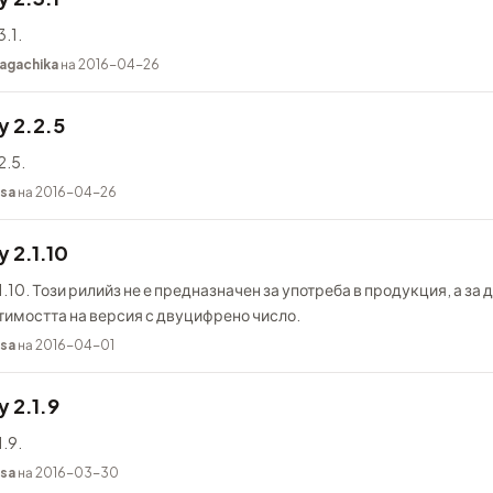
.1.
agachika
на 2016-04-26
y 2.2.5
2.5.
sa
на 2016-04-26
 2.1.10
.10. Този рилийз не е предназначен за употреба в продукция, а за д
тимостта на версия с двуцифрено число.
sa
на 2016-04-01
 2.1.9
.9.
sa
на 2016-03-30