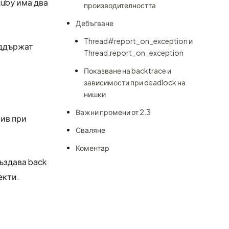
Ruby има два
производителността
Дебъгване
Thread#report_on_exception и
оддържат
Thread.report_on_exception
Показване на backtrace и
зависимости при deadlock на
нишки
Важни промени от 2.3
сив при
Сваляне
Коментар
създава back
екти.