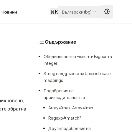
⌘
K
Новини
Български
(
bg
)
Съдържание
Обединяване на Fixnum и Bignum в
Integer
String поддръжка за Unicode case
mappings
Подобрения на
производителността
бикновено,
Array#max, Array#min
те обратна
Regexp#match?
Други подобрения на