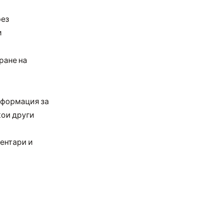
рез
и
ране на
нформация за
кои други
ентари и