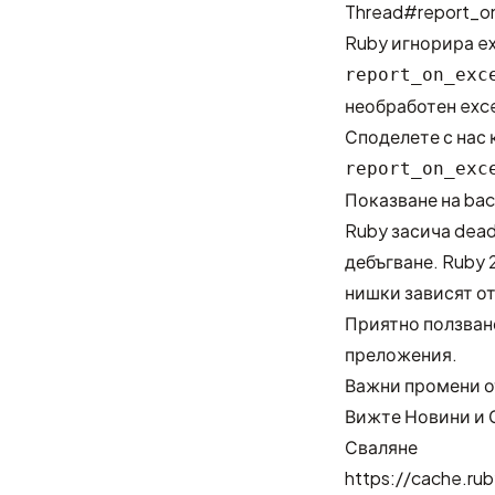
Thread#report_on
Ruby игнорира ex
report_on_exc
необработен exce
Споделете с нас 
report_on_exc
Показване на bac
Ruby засича dead
дебъгване. Ruby 
нишки зависят от
Приятно ползване
преложения.
Важни промени о
Вижте
Новини
и
Сваляне
https://cache.rub