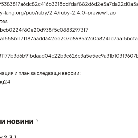
95383817a6dc82c416b3218ddfdaf882d6d2e5a7da22d0a5
y-lang.org/pub/ruby/2.4/ruby-2.4.0-preview1.zip
ytes
1bbcb0224f80e20d938f5c08832973f7
ea1558b1171f87a3dd342ee207b8995a2c0a8241d7aa15bcf
4b31177b3d6b91bdaad04c22b3c626c3a5e5ec9a31b103f960
ация и план за следващи версии:
ng24
и новини
 2.3.1