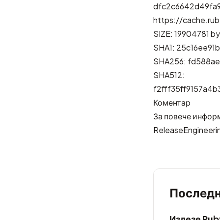
dfc2c6642d49fa
https://cache.rub
SIZE: 19904781 b
SHA1: 25c16ee9
SHA256: fd588a
SHA512:
f2fff35ff9157a
Коментар
За повече информ
ReleaseEngineeri
Последн
Излезе Ruby