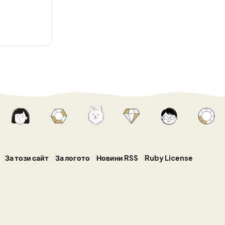
За този сайт
За логото
Новини RSS
Ruby License