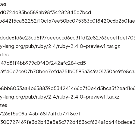
tes
8d0724d83b6589ab98f34282845d7bcd
0b84215ca82252f10c167ee50bc075383c018420c6b2601a
dbde61d6e23cd5197beebccd6cb31fd12c82763ebe1fde17
y-lang.org/pub/ruby/2.4/ruby-2.4.0-preview1.tar.gz
ytes
7547d81f4bb979c0f40f242afc284cd5
49f40e7ce07b70bee7efda751b0595a349a017306e9fe8ca
e8bb8053aa4b638839d534241466d7f0e4d5bca3f2ea4166
y-lang.org/pub/ruby/2.4/ruby-2.4.0-preview1.tar.xz
tes
7266f5a09a143bf6817affcb77f8e7f
7300727469fe3d2b43e5a5c772d4836cf624a1d644bdece2