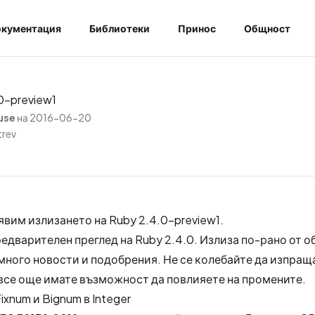
кументация
Библиотеки
Принос
Общност
0-preview1
use
на 2016-06-20
trev
явим излизането на Ruby 2.4.0-preview1.
редварителен преглед на Ruby 2.4.0. Излиза по-рано от о
много новости и подобрения. Не се колебайте да
изпраща
о все още имате възможност да повлияете на промените.
ixnum и Bignum в Integer