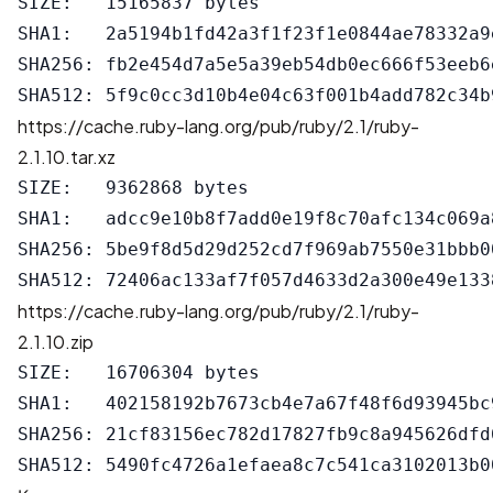
SIZE:   15165837 bytes

SHA1:   2a5194b1fd42a3f1f23f1e0844ae78332a9e
SHA256: fb2e454d7a5e5a39eb54db0ec666f53eeb6
https://cache.ruby-lang.org/pub/ruby/2.1/ruby-
2.1.10.tar.xz
SIZE:   9362868 bytes

SHA1:   adcc9e10b8f7add0e19f8c70afc134c069a8
SHA256: 5be9f8d5d29d252cd7f969ab7550e31bbb0
https://cache.ruby-lang.org/pub/ruby/2.1/ruby-
2.1.10.zip
SIZE:   16706304 bytes

SHA1:   402158192b7673cb4e7a67f48f6d93945bc9
SHA256: 21cf83156ec782d17827fb9c8a945626dfd