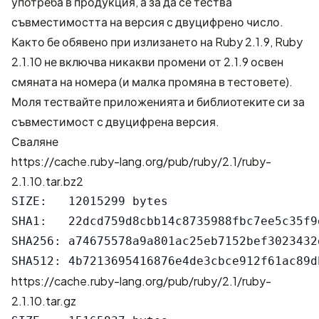
употреба в продукция, а за да се тества
съвместимостта на версия с двуцифрено число.
Както бе обявено при
излизането на Ruby 2.1.9
, Ruby
2.1.10 не включва никакви промени от 2.1.9 освен
смяната на номера (и малка промяна в тестовете).
Моля тествайте приложенията и библиотеките си за
съвместимост с двуцифрена версия.
Сваляне
https://cache.ruby-lang.org/pub/ruby/2.1/ruby-
2.1.10.tar.bz2
SIZE:   12015299 bytes

SHA1:   22dcd759d8cbb14c8735988fbc7ee5c35f9d
SHA256: a74675578a9a801ac25eb7152bef3023432
https://cache.ruby-lang.org/pub/ruby/2.1/ruby-
2.1.10.tar.gz