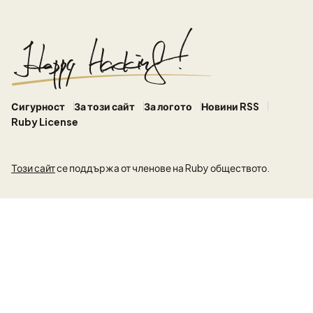
Сигурност
За този сайт
За логото
Новини RSS
Ruby License
Този сайт
се поддържа от членове на Ruby обществото.