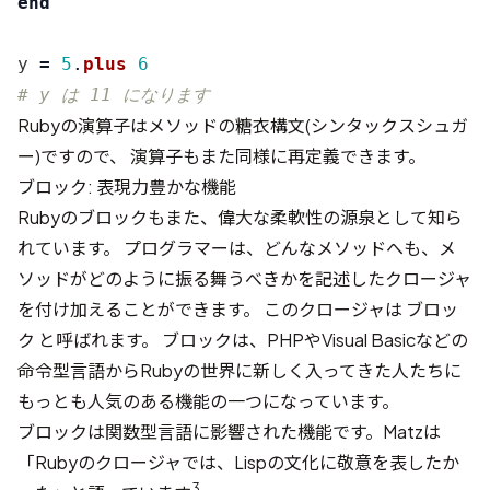
end
y
=
5
.
plus
6
# y は 11 になります
Rubyの演算子はメソッドの糖衣構文(シンタックスシュガ
ー)ですので、 演算子もまた同様に再定義できます。
ブロック: 表現力豊かな機能
Rubyのブロックもまた、偉大な柔軟性の源泉として知ら
れています。 プログラマーは、どんなメソッドへも、メ
ソッドがどのように振る舞うべきかを記述したクロージャ
を付け加えることができます。 このクロージャは
ブロッ
ク
と呼ばれます。 ブロックは、PHPやVisual Basicなどの
命令型言語からRubyの世界に新しく入ってきた人たちに
もっとも人気のある機能の一つになっています。
ブロックは関数型言語に影響された機能です。Matzは
「Rubyのクロージャでは、Lispの文化に敬意を表したか
3