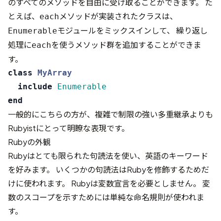
のすべてのメソッドを自由に受け取ることができます。 た
とえば、
メソッドが実装されたクラスは、
each
モジュールをミックスインして、 繰り返し
Enumerable
処理に
を使うメソッド群を追加することができま
each
す。
class
MyArray
include
Enumerable
end
一般的にこちらの方が、複雑で制限の強い多重継承よりも
Rubyistにとって明瞭な表現です。
Rubyの外観
Rubyはとても限られた句読法を使い、英語のキーワード
を好みます。 いくつかの句読法はRubyを修飾するためだ
けに使われます。 Rubyは変数宣言を必要としません。 変
数のスコープを示すためには単純な命名規則が使われま
す。