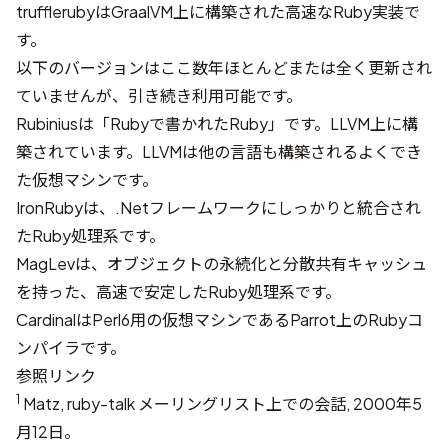
truffleruby
はGraalVM上に構築された高速なRuby実装で
す。
以下のバージョンはここ数年ほとんどまたは全く更新され
ていませんが、引き続き利用可能です。
Rubinius
は「Rubyで書かれたRuby」です。LLVM上に構
築されています。LLVMは他の言語も構築されるよくでき
た仮想マシンです。
IronRuby
は、.Netフレームワークにしっかりと統合され
たRuby処理系です。
MagLev
は、オブジェクトの永続化と分散共有キャッシュ
を持った、高速で安定したRuby処理系です。
Cardinal
はPerl6用の仮想マシンである
Parrot
上のRubyコ
ンパイラです。
参照リンク
1
Matz, ruby-talk メーリングリスト上での会話,
2000年5
月12日
。