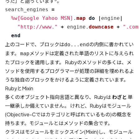
った」と語っています
。
search_engines
=
%w[Google Yahoo MSN]
.
map
do
|
engine
|
"http://www."
+
engine
.
downcase
+
".com
end
上のコードで、ブロックは
の内側に書かれてい
do...end
ます。
メソッドは定義された単語のリストに与えられ
map
たブロックを適用します。 Rubyのメソッドの多くは、メ
ソッドを使用するプログラマーが処理の詳細を埋めれるよ
うな独自のブロックをかけるように定義されています。
RubyとMixin
多くのオブジェクト指向言語と異なり、Rubyは
わざと
単
一継承しか備えていません。 けれど、Rubyはモジュール
(Objective-Cではカテゴリと呼ばれているもの)の概念を
持ちます。モジュールとはメソッドの集合です。
クラスはモジュールをミックスイン(Mixin)し、モジュール