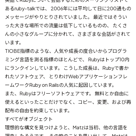
あるruby-talkでは、 2006年には平均して日に200通もの
メッセージがやりとりされていました。 最近ではそうい
った大きな場所での流量は低下しているものの、 たくさ
んの小さなグループに分かれて、さまざまな会話がされて
います。
TIOBE指標
のような、人気や成長の度合いからプログラ
ミング言語を測る指標のほとんどで、 Rubyはトップ10内
にランクインしています。 こうした成長は、Rubyで書か
れたソフトウェア、 とりわけWebアプリケーションフレ
ームワーク
Ruby on Rails
の人気に起因しています。
また、Rubyは
フリーソフトウェア
です。 無料とか自由に
使えるといったことだけでなく、コピー、変更、および再
配布の自由を約束しています。
すべてがオブジェクト
理想的な構文を見つけようと、Matzは当初、他の言語を
調査したそうです。 その時のことを思い出して、Matzは