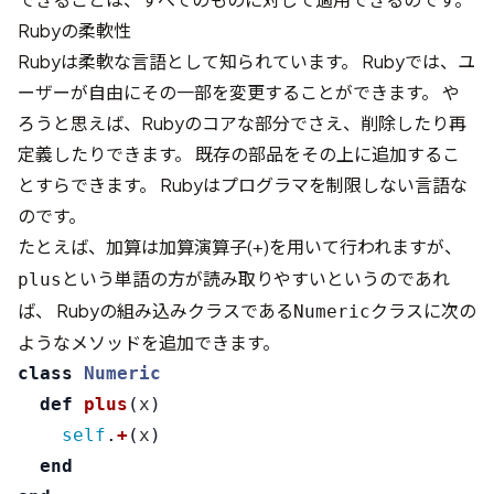
Rubyの柔軟性
Rubyは柔軟な言語として知られています。 Rubyでは、ユ
ーザーが自由にその一部を変更することができます。 や
ろうと思えば、Rubyのコアな部分でさえ、削除したり再
定義したりできます。 既存の部品をその上に追加するこ
とすらできます。 Rubyはプログラマを制限しない言語な
のです。
たとえば、加算は加算演算子(
)を用いて行われますが、
+
という単語の方が読み取りやすいというのであれ
plus
ば、 Rubyの組み込みクラスである
クラスに次の
Numeric
ようなメソッドを追加できます。
class
Numeric
def
plus
(
x
)
self
.
+
(
x
)
end