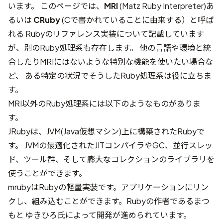
います。 このページでは、
MRI
(Matz Ruby Interpreter)あ
るいは
CRuby
(Cで書かれていることに由来する）と呼ば
れる Rubyのリファレンス実装について記載しています
が、別のRuby処理系も存在します。 他の言語や環境と統
合したりMRIにはないような特別な機能を使いたい場合な
ど、 ある特定の状況でそうしたRuby処理系は役に立ちま
す。
MRI以外のRuby処理系には以下のようなものがありま
す。
JRuby
は、JVM(Java仮想マシン)上に構築されたRubyで
す。 JVMの最適化されたJITコンパイラやGC、並行スレッ
ド、ツール群、そして膨大なコレクションのライブラリを
使うことができます。
mruby
はRubyの軽量実装です。アプリケーションにリン
クし、組み込むことができます。Rubyの作者であるまつ
もと ゆきひろ氏によって開発が進められています。