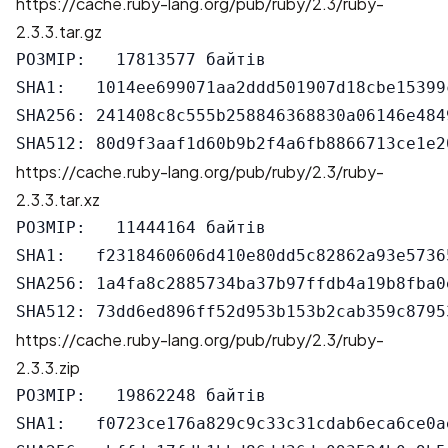
https://cache.ruby-lang.org/pub/ruby/2.3/ruby-
2.3.3.tar.gz
РОЗМІР:   17813577 байтів

SHA1:   1014ee699071aa2ddd501907d18cbe15399c
SHA256: 241408c8c555b258846368830a06146e484
https://cache.ruby-lang.org/pub/ruby/2.3/ruby-
2.3.3.tar.xz
РОЗМІР:   11444164 байтів

SHA1:   f2318460606d410e80dd5c82862a93e57365
SHA256: 1a4fa8c2885734ba37b97ffdb4a19b8fba0
https://cache.ruby-lang.org/pub/ruby/2.3/ruby-
2.3.3.zip
РОЗМІР:   19862248 байтів

SHA1:   f0723ce176a829c9c33c31cdab6eca6ce0ae