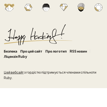
Безпека
Про цей сайт
Про логотип
RSS новин
Ліцензія Ruby
Цей вебсайт
з гордістю підтримується членами спільноти
Ruby.