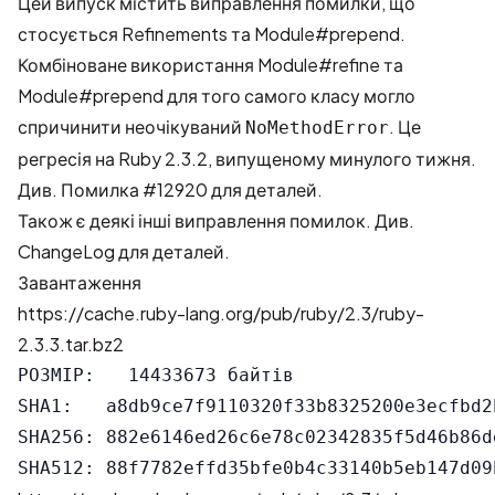
Цей випуск містить виправлення помилки, що
стосується Refinements та Module#prepend.
Комбіноване використання Module#refine та
Module#prepend для того самого класу могло
спричинити неочікуваний
. Це
NoMethodError
регресія на Ruby 2.3.2, випущеному минулого тижня.
Див.
Помилка #12920
для деталей.
Також є деякі інші виправлення помилок. Див.
ChangeLog
для деталей.
Завантаження
https://cache.ruby-lang.org/pub/ruby/2.3/ruby-
2.3.3.tar.bz2
РОЗМІР:   14433673 байтів

SHA1:   a8db9ce7f9110320f33b8325200e3ecfbd2b
SHA256: 882e6146ed26c6e78c02342835f5d46b86d