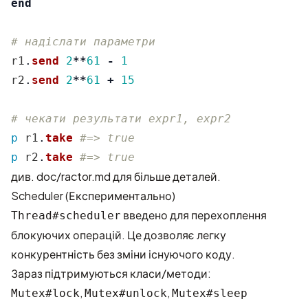
end
# надіслати параметри
r1
.
send
2
**
61
-
1
r2
.
send
2
**
61
+
15
# чекати результати expr1, expr2
p
r1
.
take
#=> true
p
r2
.
take
#=> true
див.
doc/ractor.md
для більше деталей.
Scheduler (Експериментально)
введено для перехоплення
Thread#scheduler
блокуючих операцій. Це дозволяє легку
конкурентність без зміни існуючого коду.
Зараз підтримуються класи/методи:
,
,
Mutex#lock
Mutex#unlock
Mutex#sleep