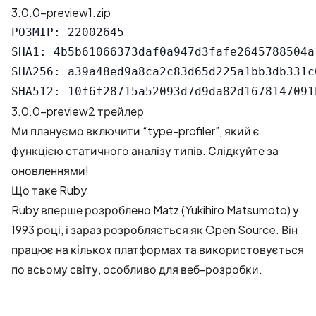
3.0.0-preview1.zip
РОЗМІР: 22002645

SHA1: 4b5b61066373daf0a947d3fafe2645788504a1
SHA256: a39a48ed9a8ca2c83d65d225a1bb3db331c
3.0.0-preview2 трейлер
Ми плануємо включити
“type-profiler”
, який є
функцією статичного аналізу типів. Слідкуйте за
оновленнями!
Що таке Ruby
Ruby вперше розроблено Matz (Yukihiro Matsumoto) у
1993 році, і зараз розробляється як Open Source. Він
працює на кількох платформах та використовується
по всьому світу, особливо для веб-розробки.