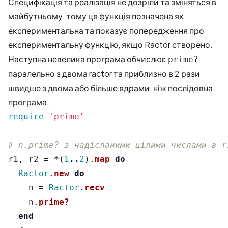
Специфікація та реалізація не дозріли та зміняться в
майбутньому, тому ця функція позначена як
експериментальна та показує попередження про
експериментальну функцію, якщо Ractor створено.
Наступна невелика програма обчислює
prime?
паралельно з двома ractor та приблизно в 2 рази
швидше з двома або більше ядрами, ніж послідовна
програма.
require
'prime'
# n.prime? з надісланими цілими числами в r
r1
,
r2
=
*
(
1
..
2
).
map
do
Ractor
.
new
do
n
=
Ractor
.
recv
n
.
prime?
end