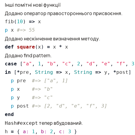
Інші помітні нові функції
Додано оператор правостороннього присвоєння.
fib
(
10
)
=>
x
p
x
#=> 55
Додано нескінченне визначення методу.
def
square
(
x
)
=
x
*
x
Додано find pattern.
case
[
"a"
,
1
,
"b"
,
"c"
,
2
,
"d"
,
"e"
,
"f"
,
3
in
[
*
pre
,
String
=>
x
,
String
=>
y
,
*
post
]
p
pre
#=> ["a", 1]
p
x
#=> "b"
p
y
#=> "c"
p
post
#=> [2, "d", "e", "f", 3]
end
тепер вбудований.
Hash#except
h
=
{
a: 
1
,
b: 
2
,
c: 
3
}