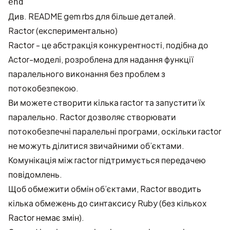
Див.
README gem rbs
для більше деталей.
Ractor (експериментально)
Ractor - це абстракція конкурентності, подібна до
Actor-моделі, розроблена для надання функції
паралельного виконання без проблем з
потокобезпекою.
Ви можете створити кілька ractor та запустити їх
паралельно. Ractor дозволяє створювати
потокобезпечні паралельні програми, оскільки ractor
не можуть ділитися звичайними об’єктами.
Комунікація між ractor підтримується передачею
повідомлень.
Щоб обмежити обмін об’єктами, Ractor вводить
кілька обмежень до синтаксису Ruby (без кількох
Ractor немає змін).