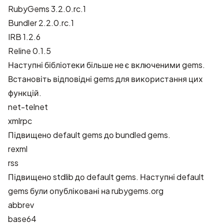
RubyGems 3.2.0.rc.1
Bundler 2.2.0.rc.1
IRB 1.2.6
Reline 0.1.5
Наступні бібліотеки більше не є включеними gems.
Встановіть відповідні gems для використання цих
функцій.
net-telnet
xmlrpc
Підвищено default gems до bundled gems.
rexml
rss
Підвищено stdlib до default gems. Наступні default
gems були опубліковані на rubygems.org
abbrev
base64