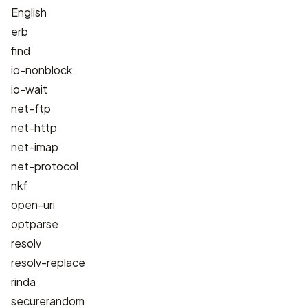
English
erb
find
io-nonblock
io-wait
net-ftp
net-http
net-imap
net-protocol
nkf
open-uri
optparse
resolv
resolv-replace
rinda
securerandom