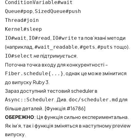
ConditionVariable#wait
,
Queue#pop
SizedQueue#push
Thread#join
Kernel#sleep
,
,
та пов’язані методи
IO#wait
IO#read
IO#write
(наприклад,
,
,
тощо).
#wait_readable
#gets
#puts
не підтримується
.
IO#select
Поточна точка входу для конкурентності -
, однак це може змінитися
Fiber.schedule{...}
до випуску Ruby 3.
Зараз доступний тестовий scheduler в
. Див.
для
Async::Scheduler
doc/scheduler.md
більше деталей. [Функція #16786]
ОБЕРЕЖНО
: Ця функція сильно експериментальна.
Як ім’я, так і функція зміняться в наступному preview
випуску.