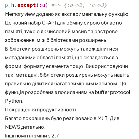
p
h
.
except
(
:a
)
#=> {:b=>2, :c=>3}
Memory view додано як експериментальну функцію
Це новий набір C-API для обміну сирою областю
пам’яті, такою як числовий масив та растрове
зображення, між бібліотеками розширень.
Бібліотеки розширень можуть також ділитися
метаданими області пам’яті, що складається з
форми, формату елемента тощо. Використовуючи
такі метадані, бібліотеки розширень можуть навіть
правильно ділитися багатовимірним масивом. Ця
функція розроблена з посиланням на buffer protocol
Python.
Покращення продуктивності
Багато покращень було реалізовано в MJIT. Див.
NEWS детально.
Інші помітні зміни з 2.7