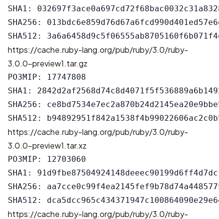
SHA1: 032697f3ace0a697cd72f68bac0032c31a8328
SHA256: 013bdc6e859d76d67a6fcd990d401ed57e6
https://cache.ruby-lang.org/pub/ruby/3.0/ruby-
3.0.0-preview1.tar.gz
РОЗМІР: 17747808

SHA1: 2842d2af2568d74c8d4071f5f536889a6b1492
SHA256: ce8bd7534e7ec2a870b24d2145ea20e9bbe
https://cache.ruby-lang.org/pub/ruby/3.0/ruby-
3.0.0-preview1.tar.xz
РОЗМІР: 12703060

SHA1: 91d9fbe87504924148deeec90199d6ff4d7dcf
SHA256: aa7cce0c99f4ea2145fef9b78d74a448577
https://cache.ruby-lang.org/pub/ruby/3.0/ruby-