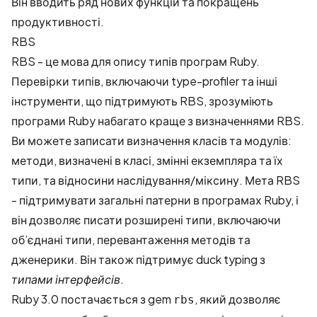
Він вводить ряд нових функцій та покращень
продуктивності.
RBS
RBS - це мова для опису типів програм Ruby.
Перевірки типів, включаючи type-profiler та інші
інструменти, що підтримують RBS, зрозуміють
програми Ruby набагато краще з визначеннями RBS.
Ви можете записати визначення класів та модулів:
методи, визначені в класі, змінні екземпляра та їх
типи, та відносини наслідування/міксину. Мета RBS
- підтримувати загальні патерни в програмах Ruby, і
він дозволяє писати розширені типи, включаючи
об’єднані типи, перевантаження методів та
дженерики. Він також підтримує duck typing з
типами інтерфейсів
.
Ruby 3.0 постачається з gem
, який дозволяє
rbs