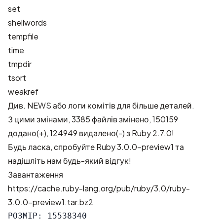
set
shellwords
tempfile
time
tmpdir
tsort
weakref
Див.
NEWS
або
логи комітів
для більше деталей.
З цими змінами,
3385 файлів змінено, 150159
додано(+), 124949 видалено(-)
з Ruby 2.7.0!
Будь ласка, спробуйте Ruby 3.0.0-preview1 та
надішліть нам будь-який відгук!
Завантаження
https://cache.ruby-lang.org/pub/ruby/3.0/ruby-
3.0.0-preview1.tar.bz2
РОЗМІР: 15538340
