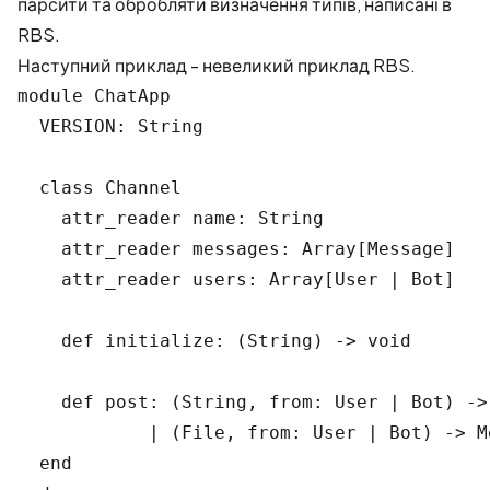
парсити та обробляти визначення типів, написані в
RBS.
Наступний приклад - невеликий приклад RBS.
module ChatApp

  VERSION: String

  class Channel

    attr_reader name: String

    attr_reader messages: Array[Message]

    attr_reader users: Array[User | Bot]   
    def initialize: (String) -> void

    def post: (String, from: User | Bot) ->
            | (File, from: User | Bot) -> Me
  end
