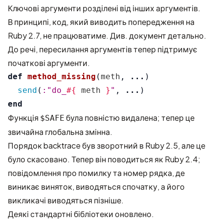
Ключові аргументи розділені від інших аргументів.
В принципі, код, який виводить попередження на
Ruby 2.7, не працюватиме. Див.
документ
детально.
До речі, пересилання аргументів тепер підтримує
початкові аргументи.
def
method_missing
(
meth
,
...
)
send
(
:"do_
#{
meth
}
"
,
...
)
end
Функція
була повністю видалена; тепер це
$SAFE
звичайна глобальна змінна.
Порядок backtrace був зворотний в Ruby 2.5, але це
було скасовано. Тепер він поводиться як Ruby 2.4;
повідомлення про помилку та номер рядка, де
виникає виняток, виводяться спочатку, а його
викликачі виводяться пізніше.
Деякі стандартні бібліотеки оновлено.