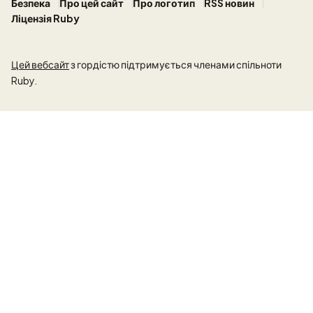
Безпека
Про цей сайт
Про логотип
RSS новин
Ліцензія Ruby
Цей вебсайт
з гордістю підтримується членами спільноти
Ruby.