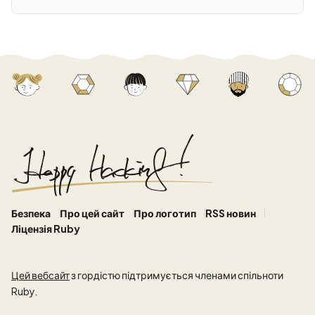
Безпека
Про цей сайт
Про логотип
RSS новин
Ліцензія Ruby
Цей вебсайт
з гордістю підтримується членами спільноти
Ruby.