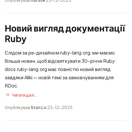
Опублікував
naruse
25-12-2025
Новий вигляд документації
Ruby
Слідом за
ре-дизайном ruby-lang.org
, ми маємо
більше новин, щоб відсвяткувати 30-річчя Ruby:
docs.ruby-lang.org
має повністю новий вигляд
завдяки Aliki — новій темі за замовчуванням для
RDoc
.
Читати далі...
Опублікував
Stan Lo
23-12-2025