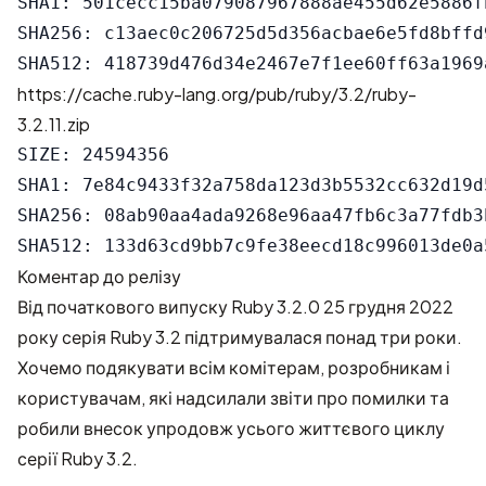
SHA1: 501cecc15ba079087967888ae455d62e5886fb
SHA256: c13aec0c206725d5d356acbae6e5fd8bffd
https://cache.ruby-lang.org/pub/ruby/3.2/ruby-
3.2.11.zip
SIZE: 24594356

SHA1: 7e84c9433f32a758da123d3b5532cc632d19d5
SHA256: 08ab90aa4ada9268e96aa47fb6c3a77fdb3
Коментар до релізу
Від
початкового випуску Ruby 3.2.0 25 грудня 2022
року
серія Ruby 3.2 підтримувалася понад три роки.
Хочемо подякувати всім комітерам, розробникам і
користувачам, які надсилали звіти про помилки та
робили внесок упродовж усього життєвого циклу
серії Ruby 3.2.