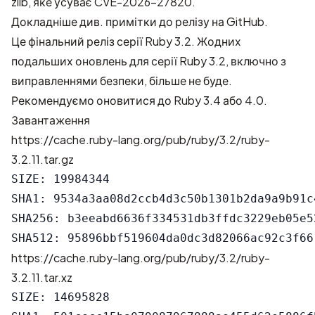
zlib, яке усуває CVE-2026-27820
.
Докладніше див.
примітки до релізу на GitHub
.
Це фінальний реліз серії Ruby 3.2. Жодних
подальших оновлень для серії Ruby 3.2, включно з
виправленнями безпеки, більше не буде.
Рекомендуємо оновитися до Ruby 3.4 або 4.0.
Завантаження
https://cache.ruby-lang.org/pub/ruby/3.2/ruby-
3.2.11.tar.gz
SIZE: 19984344

SHA1: 9534a3aa08d2ccb4d3c50b1301b2da9a9b91c4
SHA256: b3eeabd6636f334531db3ffdc3229eb05e5
https://cache.ruby-lang.org/pub/ruby/3.2/ruby-
3.2.11.tar.xz
SIZE: 14695828
