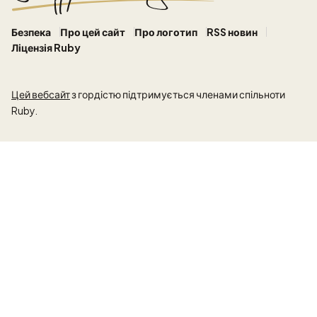
Безпека
Про цей сайт
Про логотип
RSS новин
Ліцензія Ruby
Цей вебсайт
з гордістю підтримується членами спільноти
Ruby.