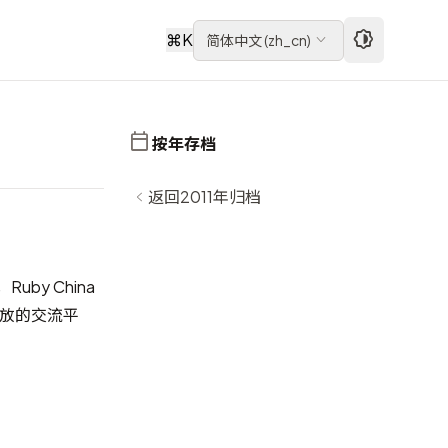
⌘
K
简体中文
(
zh_cn
)
按年存档
返回2011年归档
uby China
，开放的交流平