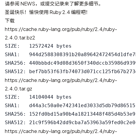
请参阅
NEWS
，或提交记录来了解更多细节。
圣诞快乐！愉快使用 Ruby 2.4 编程吧！
下载
https://cache.ruby-lang.org/pub/ruby/2.4/ruby-
2.4.0.tar.bz2
SIZE:   12572424 bytes

SHA1:   944d2588308391b20a89642472454d1dfe7b
SHA256: 440bbbdc49d08d3650f340dccb35986d939
https://cache.ruby-lang.org/pub/ruby/2.4/ruby-
2.4.0.tar.gz
SIZE:   14104044 bytes

SHA1:   d44a3c50a0e742341ed3033d5db79d865151
SHA256: 152fd0bd15a90b4a18213448f485d4b53e9
https://cache.ruby-lang.org/pub/ruby/2.4/ruby-