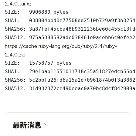
2.4.0.tar.xz
SIZE:   9906880 bytes

SHA1:   038804bbd0e77508dd2510b729a9f3b32548
SHA256: 3a87fef45cba48b9322236be60c455c13fd
https://cache.ruby-lang.org/pub/ruby/2.4/ruby-
2.4.0.zip
SIZE:   15758757 bytes

SHA1:   29e1bab11551011718c35a51827edcb55bd6
SHA256: 5c2bbfa26fd6a15a2d70961874b0f3a3862
最新消息