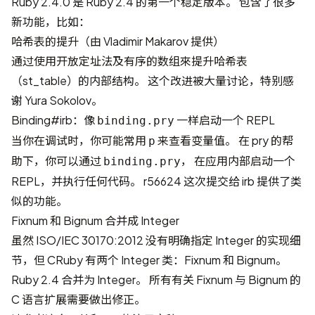
Ruby 2.4.0 是 Ruby 2.4 的第一个稳定版本。 包含了很多
新功能，比如：
哈希表的提升（由 Vladimir Makarov 提供）
通过使用开放定址法及有序的数组來提升哈希表
（st_table）的内部结构。 这个改进被大量讨论，特别感
谢 Yura Sokolov。
Binding#irb：像
一样启动一个 REPL
binding.pry
当你在调试时，你可能常用
来查看变量值。 在
pry
的帮
p
助下，你可以通过
， 在应用内部启动一个
binding.pry
REPL，并执行任何代码。
r56624
这次提交给 irb 提供了类
似的功能。
Fixnum 和 Bignum 合并成 Integer
虽然
ISO/IEC 30170:2012
没有明确指定 Integer 的实现细
节，但 CRuby 有两个 Integer 类：Fixnum 和 Bignum。
Ruby 2.4 合并为 Integer。 所有有关 Fixnum 与 Bignum 的
C 语言扩展需要做出修正。