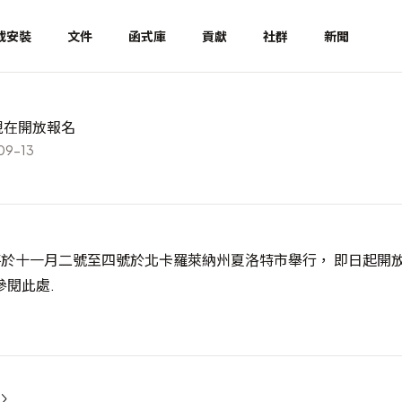
載安裝
文件
函式庫
貢獻
社群
新聞
7 現在開放報名
9-13
007將於十一月二號至四號於北卡羅萊納州夏洛特市舉行， 即日起
開
參閱此處
.