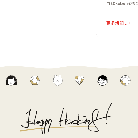
由
k0kubun
發表於 
更多新聞...