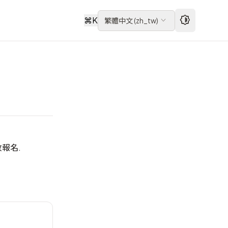
⌘
K
繁體中文
(
zh_tw
)
放報名
.