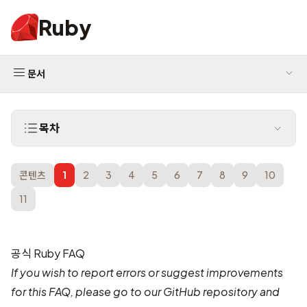
Ruby
문서
목차
콘텐츠
1
2
3
4
5
6
7
8
9
10
11
공식 Ruby FAQ
If you wish to report errors or suggest improvements
for this FAQ, please go to our
GitHub repository
and