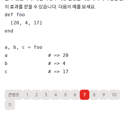
의 효과를 얻을 수 있습니다. 다음의 예를 보세요.
def foo

  [20, 4, 17]

end

a, b, c = foo

a              # => 20

b              # => 4

콘텐츠
1
2
3
4
5
6
7
8
9
10
11