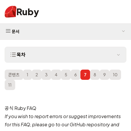
Ruby
문서
목차
콘텐츠
1
2
3
4
5
6
7
8
9
10
11
공식 Ruby FAQ
If you wish to report errors or suggest improvements
for this FAQ, please go to our
GitHub repository
and