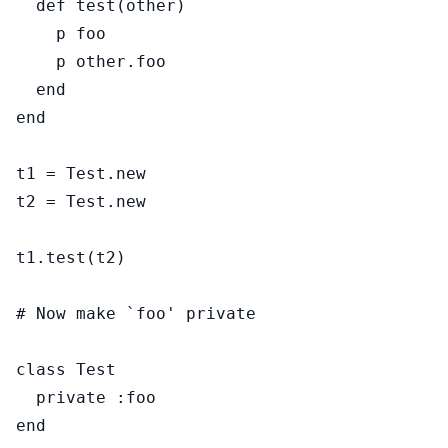
  def test(other)

    p foo

    p other.foo

  end

end

t1 = Test.new

t2 = Test.new

t1.test(t2)

# Now make `foo' private

class Test

  private :foo

end
