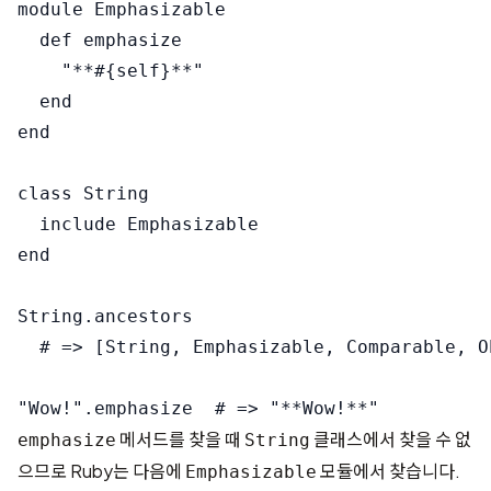
module Emphasizable

  def emphasize

    "**#{self}**"

  end

end

class String

  include Emphasizable

end

String.ancestors

  # => [String, Emphasizable, Comparable, O
메서드를 찾을 때
클래스에서 찾을 수 없
emphasize
String
으므로 Ruby는 다음에
모듈에서 찾습니다.
Emphasizable