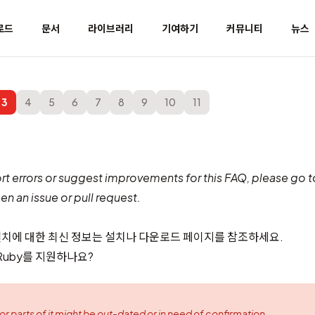
로드
문서
라이브러리
기여하기
커뮤니티
뉴스
3
4
5
6
7
8
9
10
11
ort errors or suggest improvements for this FAQ, please go 
n an issue or pull request.
 설치에 대한 최신 정보는
설치
나
다운로드
페이지를 참조하세요.
Ruby를 지원하나요?
 or parts of it might be out-dated or in need of confirmation.