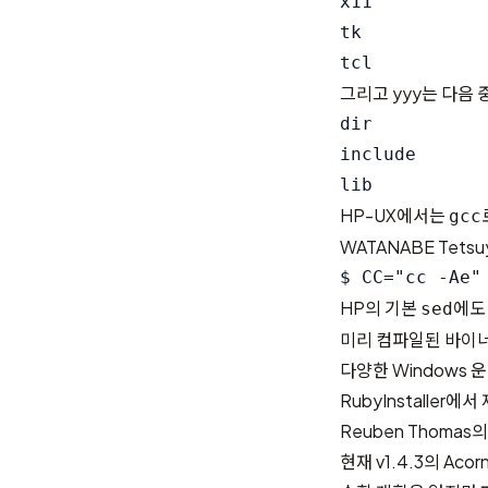
x11           
tk            
그리고 yyy는 다음 
dir          
include       
HP-UX에서는
gcc
WATANABE Tet
HP의 기본
에도
sed
미리 컴파일된 바이너
다양한 Windows
RubyInstaller
에서 
Reuben Thomas
의
현재 v1.4.3의 Ac