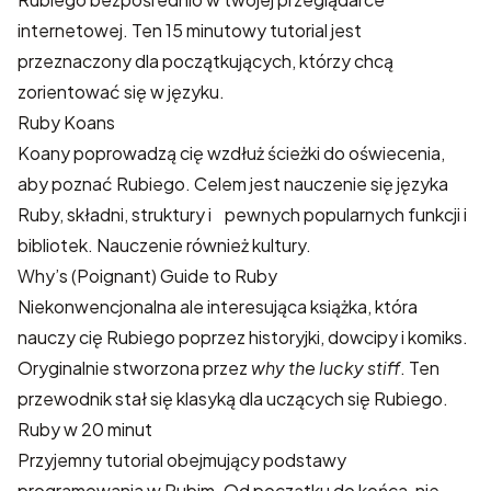
internetowej. Ten 15 minutowy tutorial jest
przeznaczony dla początkujących, którzy chcą
zorientować się w języku.
Ruby Koans
Koany poprowadzą cię wzdłuż ścieżki do oświecenia,
aby poznać Rubiego. Celem jest nauczenie się języka
Ruby, składni, struktury i pewnych popularnych funkcji i
bibliotek. Nauczenie również kultury.
Why’s (Poignant) Guide to Ruby
Niekonwencjonalna ale interesująca książka, która
nauczy cię Rubiego poprzez historyjki, dowcipy i komiks.
Oryginalnie stworzona przez
why the lucky stiff
. Ten
przewodnik stał się klasyką dla uczących się Rubiego.
Ruby w 20 minut
Przyjemny tutorial obejmujący podstawy
programowania w Rubim. Od początku do końca, nie