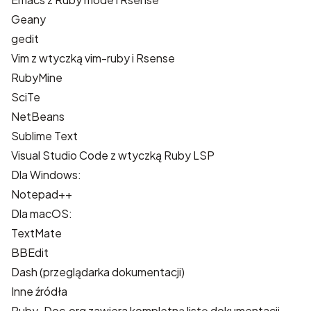
Geany
gedit
Vim
z wtyczką
vim-ruby
i
Rsense
RubyMine
SciTe
NetBeans
Sublime Text
Visual Studio Code
z wtyczką
Ruby LSP
Dla Windows:
Notepad++
Dla macOS:
TextMate
BBEdit
Dash
(przeglądarka dokumentacji)
Inne źródła
Ruby-Doc.org
zawiera kompletną listę dokumentacji